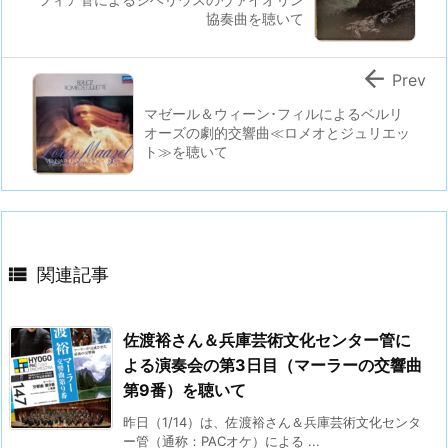
協奏曲を聴いて

Prev
マゼール＆ウィーン･フィルによるベルリ
オーズの劇的交響曲≪ロメオとジュリエッ
ト≫を聴いて

関連記事
佐渡裕さん＆兵庫芸術文化センター管に
よる演奏会の第3日目（マーラーの交響曲
第9番）を聴いて
昨日（1/14）は、佐渡裕さん＆兵庫芸術文化センタ
ー管（通称：PACオケ）による ...