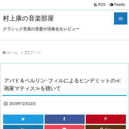

Feedly
RSS
村上康の音楽部屋

クラシック音楽の音盤や演奏会をレビュー

メニュ

サイド

ホーム
>

アバド

前へ

アバド＆ベルリン･フィルによるヒンデミットの≪
次へ
画家マティス≫を聴いて

検索

2025年12月22日