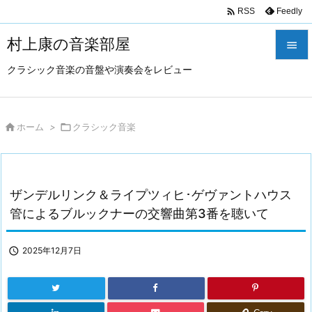

Feedly
RSS
村上康の音楽部屋

クラシック音楽の音盤や演奏会をレビュー

メニュ

サイド

ホーム
>

クラシック音楽

前へ

ザンデルリンク＆ライプツィヒ･ゲヴァントハウス
次へ
管によるブルックナーの交響曲第3番を聴いて

検索

2025年12月7日