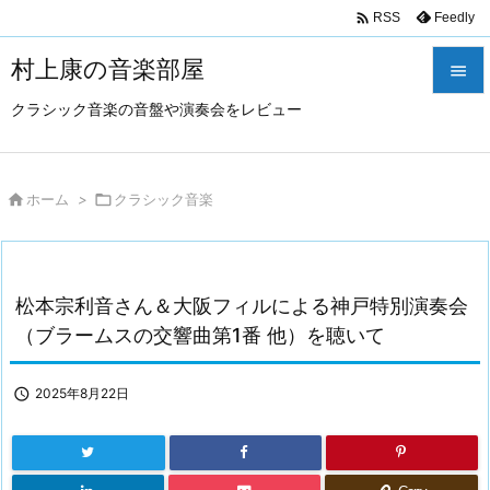

Feedly
RSS
村上康の音楽部屋

クラシック音楽の音盤や演奏会をレビュー

メニュ

サイド

ホーム
>

クラシック音楽

前へ

松本宗利音さん＆大阪フィルによる神戸特別演奏会
次へ
（ブラームスの交響曲第1番 他）を聴いて

検索

2025年8月22日