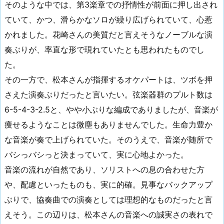
そのような中では、第3楽章での抒情性が前面に押し出され
ていて、かつ、滑らかなソロが繰り広げられていて、心惹
かれました。花崎さんの美質だと言えそうなノーブルな演
奏ぶりが、率直な形で現れていたとも思われたものでし
た。
その一方で、松本さんが指揮するオケパートは、ツボを押
さえた演奏ぶりだったと言いたい。弦楽器群のプルト数は
6-5-4-3-2.5と、やや小ぶりな編成でありましたが、音楽が
痩せるようなことは微塵もありませんでした。生命力豊か
な音楽が奏で上げられていた。そのうえで、音楽が随所で
バシっバシっと決まっていて、実に心地よかった。
音楽の流れが自然であり、ソリストへの息の合わせた方
や、配慮といったものも、実に的確。見事なバックアップ
ぶりで、協奏曲での演奏としては理想的なものだったと言
えそう。この辺りは、松本さんの音楽への誠実さの表れで