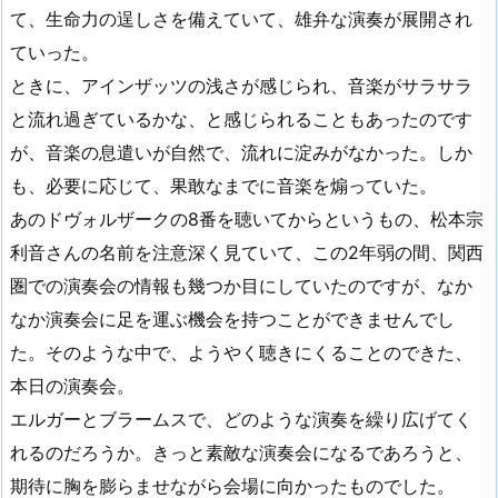
て、生命力の逞しさを備えていて、雄弁な演奏が展開され
ていった。
ときに、アインザッツの浅さが感じられ、音楽がサラサラ
と流れ過ぎているかな、と感じられることもあったのです
が、音楽の息遣いが自然で、流れに淀みがなかった。しか
も、必要に応じて、果敢なまでに音楽を煽っていた。
あのドヴォルザークの8番を聴いてからというもの、松本宗
利音さんの名前を注意深く見ていて、この2年弱の間、関西
圏での演奏会の情報も幾つか目にしていたのですが、なか
なか演奏会に足を運ぶ機会を持つことができませんでし
た。そのような中で、ようやく聴きにくることのできた、
本日の演奏会。
エルガーとブラームスで、どのような演奏を繰り広げてく
れるのだろうか。きっと素敵な演奏会になるであろうと、
期待に胸を膨らませながら会場に向かったものでした。