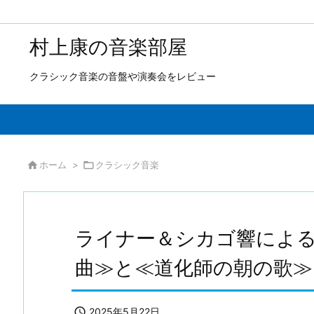
村上康の音楽部屋
クラシック音楽の音盤や演奏会をレビュー

ホーム
>

クラシック音楽
ライナー＆シカゴ響によ
曲≫と≪道化師の朝の歌≫

2025年5月22日