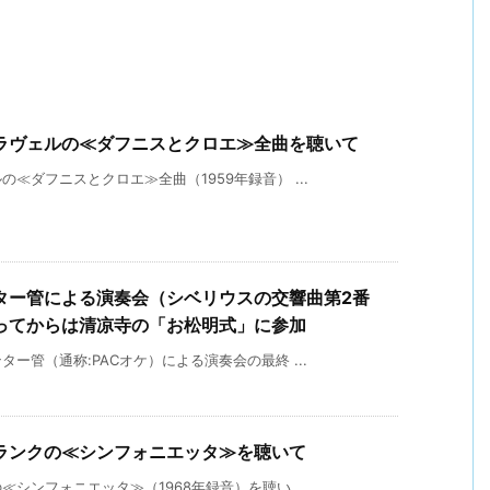
ラヴェルの≪ダフニスとクロエ≫全曲を聴いて
≪ダフニスとクロエ≫全曲（1959年録音） ...
ター管による演奏会（シベリウスの交響曲第2番
ってからは清凉寺の「お松明式」に参加
ー管（通称:PACオケ）による演奏会の最終 ...
ランクの≪シンフォニエッタ≫を聴いて
シンフォニエッタ≫（1968年録音）を聴い ...