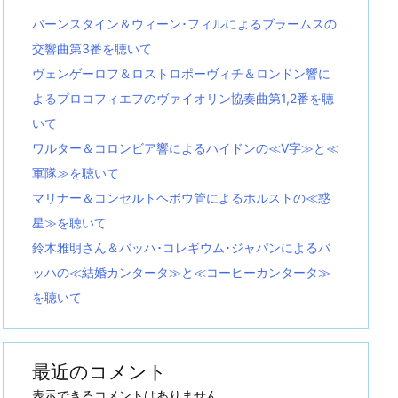
バーンスタイン＆ウィーン･フィルによるブラームスの
交響曲第3番を聴いて
ヴェンゲーロフ＆ロストロポーヴィチ＆ロンドン響に
よるプロコフィエフのヴァイオリン協奏曲第1,2番を聴
いて
ワルター＆コロンビア響によるハイドンの≪V字≫と≪
軍隊≫を聴いて
マリナー＆コンセルトヘボウ管によるホルストの≪惑
星≫を聴いて
鈴木雅明さん＆バッハ･コレギウム･ジャパンによるバ
ッハの≪結婚カンタータ≫と≪コーヒーカンタータ≫
を聴いて
最近のコメント
表示できるコメントはありません。