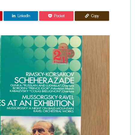
LinkedIn
Pocket
Copy