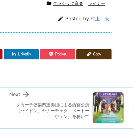

クラシック音楽
,
ライナー

Posted by
村上 康
LinkedIn
Pocket
Copy

Next
タカーチ弦楽四重奏団による西宮公演
（ハイドン、ヤナーチェク、ベートー
ヴェン）を聴いて