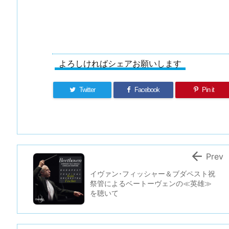
よろしければシェアお願いします
Twitter
Facebook
Pin it

Prev
イヴァン･フィッシャー＆ブダペスト祝
祭管によるベートーヴェンの≪英雄≫
を聴いて