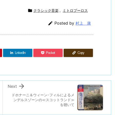

クラシック音楽
,
ミトロプーロス

Posted by
村上 康
LinkedIn
Pocket
Copy

Next
ドホナーニ＆ウィーン･フィルによるメ
ンデルスゾーンの≪スコットランド≫
を聴いて