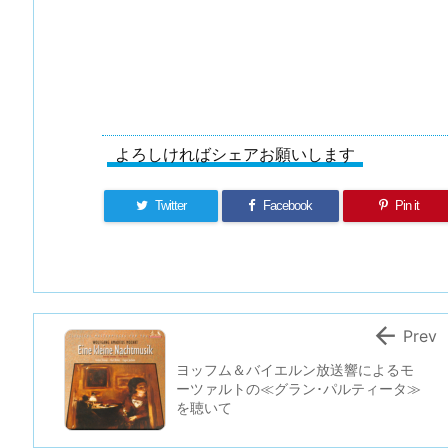
よろしければシェアお願いします
Twitter
Facebook
Pin it

Prev
ヨッフム＆バイエルン放送響によるモ
ーツァルトの≪グラン･パルティータ≫
を聴いて