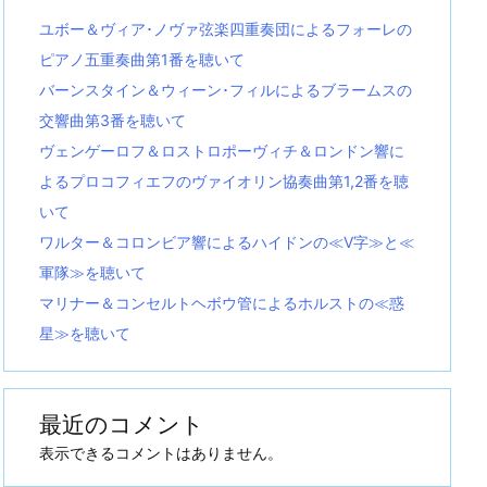
ユボー＆ヴィア･ノヴァ弦楽四重奏団によるフォーレの
ピアノ五重奏曲第1番を聴いて
バーンスタイン＆ウィーン･フィルによるブラームスの
交響曲第3番を聴いて
ヴェンゲーロフ＆ロストロポーヴィチ＆ロンドン響に
よるプロコフィエフのヴァイオリン協奏曲第1,2番を聴
いて
ワルター＆コロンビア響によるハイドンの≪V字≫と≪
軍隊≫を聴いて
マリナー＆コンセルトヘボウ管によるホルストの≪惑
星≫を聴いて
最近のコメント
表示できるコメントはありません。