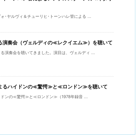
･ヤルヴィ＆チューリヒ･トーンハレ管による ...
る演奏会（ヴェルディの≪レクイエム≫）を聴いて
演奏会を聴いてきました。演目は、ヴェルディ ...
よるハイドンの≪驚愕≫と≪ロンドン≫を聴いて
ンの≪驚愕≫と≪ロンドン≫（1978年録音 ...