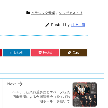

クラシック音楽
,
シルヴェストリ

Posted by
村上 康
LinkedIn
Pocket
Copy

Next
ベルチャ弦楽四重奏団とエベーヌ弦楽
四重奏団による合同演奏会（於：びわ
湖ホール）を聴いて