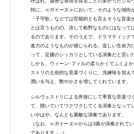
呼ばれ、濃密な表現を採ることの多かったシル
特に、≪ガイーヌ≫において、そのような傾向
「子守歌」などでは官能的とも言えそうな音楽
とは言うものの、決して粗野なものにはなって
るのであります。そのうえで、ドラマティック
進力のようなものが感じられる。逞しい生命力
って、足腰のシッカリとしている演奏だと言い
しかも、ウィーン･フィルの柔らかくてふくよ
ストリの土俗的な音楽づくりに、洗練味を加え
潤いを与え、艶やかさを増してくれています。
シルヴェストリによる奔放にして率直な音楽づ
て、聴いていてワクワクしてくる演奏となって
いやはや、なんとも素敵な演奏であります。
（なお、≪ガイーヌ≫からは3曲が演奏されて
であります……）