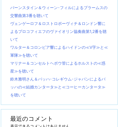
バーンスタイン＆ウィーン･フィルによるブラームスの
交響曲第3番を聴いて
ヴェンゲーロフ＆ロストロポーヴィチ＆ロンドン響に
よるプロコフィエフのヴァイオリン協奏曲第1,2番を聴
いて
ワルター＆コロンビア響によるハイドンの≪V字≫と≪
軍隊≫を聴いて
マリナー＆コンセルトヘボウ管によるホルストの≪惑
星≫を聴いて
鈴木雅明さん＆バッハ･コレギウム･ジャパンによるバ
ッハの≪結婚カンタータ≫と≪コーヒーカンタータ≫
を聴いて
最近のコメント
表示できるコメントはありません。