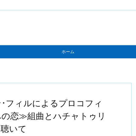
ホーム
･フィルによるプロコフィ
への恋≫組曲とハチャトゥリ
を聴いて