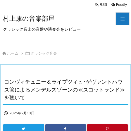

Feedly
RSS
村上康の音楽部屋

クラシック音楽の音盤や演奏会をレビュー

メニュ

サイド

ホーム
>

クラシック音楽

前へ

コンヴィチュニー＆ライプツィヒ･ゲヴァントハウ
次へ
ス管によるメンデルスゾーンの≪スコットランド≫

を聴いて
検索

2025年2月10日