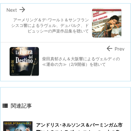

Next
アーメリング＆デ･ワールト＆サンフラン
シスコ響によるラヴェル、デュパルク、ド
ビュッシーの声楽作品集を聴いて

Prev
柴田真郁さん＆大阪響によるヴェルディの
≪運命の力≫（2/9開催）を聴いて

関連記事
アンドリス･ネルソンス＆バーミンガム市