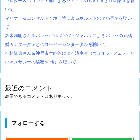
ワルター＆コロンビア響によるハイドンの≪V字≫と≪軍隊≫を聴
いて
マリナー＆コンセルトヘボウ管によるホルストの≪惑星≫を聴い
て
鈴木雅明さん＆バッハ･コレギウム･ジャパンによるバッハの≪結
婚カンタータ≫と≪コーヒーカンタータ≫を聴いて
小林資典さん＆神戸市室内管による演奏会（ヴォルフ=フェラーリ
の≪スザンナの秘密≫ 他）を聴いて
最近のコメント
表示できるコメントはありません。
フォローする