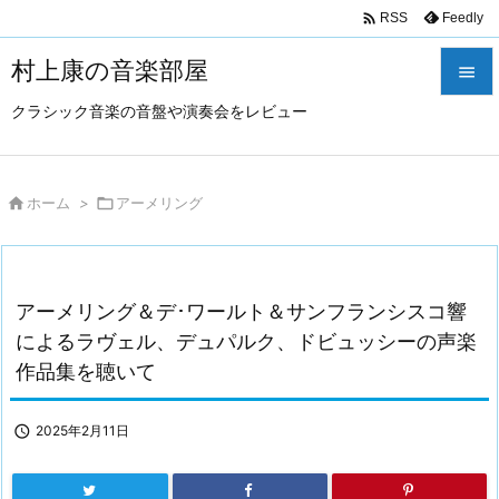

Feedly
RSS
村上康の音楽部屋

クラシック音楽の音盤や演奏会をレビュー

メニュ

サイド

ホーム
>

アーメリング

前へ

アーメリング＆デ･ワールト＆サンフランシスコ響
次へ
によるラヴェル、デュパルク、ドビュッシーの声楽

作品集を聴いて
検索

2025年2月11日