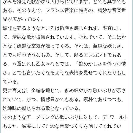
かみを湛えた歌が繰り広げられています。とても真摯でも
ある。そのうえで、フランス音楽に特有の、精妙な音楽世
界が広がってゆく。
媚びを売るようなところは微塵も感じられず、率直にし
て、清純な歌が披露されています。それでいて、そこはか
となく妖艶な空気が漂ってくる。それは、至純な妖しさ、
とでも呼べそうなもの。そして、頗るエレガントでもあ
る。≪選ばれし乙女≫などでは、「艶めかしさを伴う可憐
さ」とでも言いたくなるような表情を見せてくれたりもし
ている。
更に言えば、全編を通じて、きめ細やかな歌いぶりが示さ
れていて、かつ、情感豊かでもある。素朴でありつつも、
洗練味の感じられる歌となっている。
そのようなアーメリングの歌いぶりに対して、デ･ワールト
もまた、誠実にして丹念な音楽づくりを施してくれてい