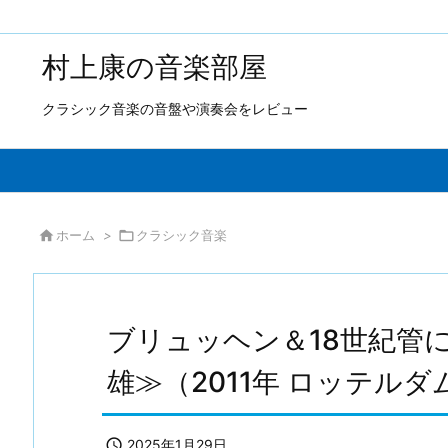
村上康の音楽部屋
クラシック音楽の音盤や演奏会をレビュー

ホーム
>

クラシック音楽
ブリュッヘン＆18世紀管
雄≫（2011年 ロッテル

2025年1月29日