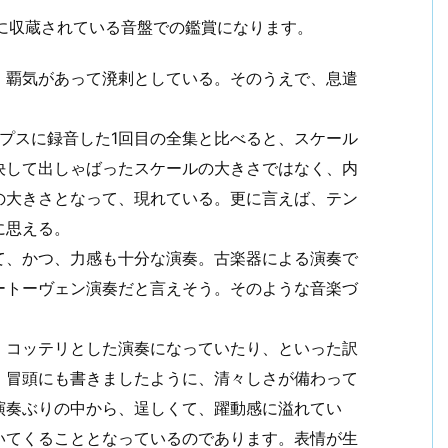
）に収蔵されている音盤での鑑賞になります。
。覇気があって溌剌としている。そのうえで、息遣
ップスに録音した1回目の全集と比べると、スケール
決して出しゃばったスケールの大きさではなく、内
の大きさとなって、現れている。更に言えば、テン
に思える。
て、かつ、力感も十分な演奏。古楽器による演奏で
ートーヴェン演奏だと言えそう。そのような音楽づ
、コッテリとした演奏になっていたり、といった訳
。冒頭にも書きましたように、清々しさが備わって
演奏ぶりの中から、逞しくて、躍動感に溢れてい
いてくることとなっているのであります。表情が生