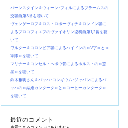
バーンスタイン＆ウィーン･フィルによるブラームスの
交響曲第3番を聴いて
ヴェンゲーロフ＆ロストロポーヴィチ＆ロンドン響に
よるプロコフィエフのヴァイオリン協奏曲第1,2番を聴
いて
ワルター＆コロンビア響によるハイドンの≪V字≫と≪
軍隊≫を聴いて
マリナー＆コンセルトヘボウ管によるホルストの≪惑
星≫を聴いて
鈴木雅明さん＆バッハ･コレギウム･ジャパンによるバ
ッハの≪結婚カンタータ≫と≪コーヒーカンタータ≫
を聴いて
最近のコメント
表示できるコメントはありません。