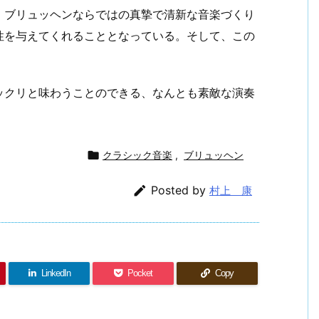
、ブリュッヘンならではの真摯で清新な音楽づくり
性を与えてくれることとなっている。そして、この
ックリと味わうことのできる、なんとも素敵な演奏

クラシック音楽
,
ブリュッヘン

Posted by
村上 康
LinkedIn
Pocket
Copy