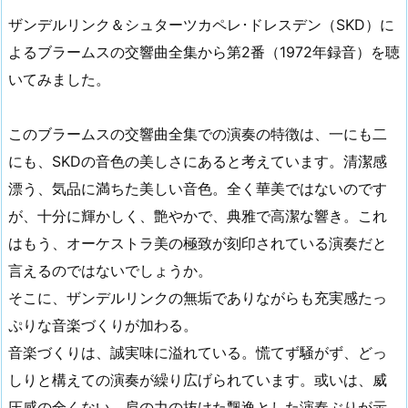
ザンデルリンク＆シュターツカペレ･ドレスデン（SKD）に
よるブラームスの交響曲全集から第2番（1972年録音）を聴
いてみました。
このブラームスの交響曲全集での演奏の特徴は、一にも二
にも、SKDの音色の美しさにあると考えています。清潔感
漂う、気品に満ちた美しい音色。全く華美ではないのです
が、十分に輝かしく、艶やかで、典雅で高潔な響き。これ
はもう、オーケストラ美の極致が刻印されている演奏だと
言えるのではないでしょうか。
そこに、ザンデルリンクの無垢でありながらも充実感たっ
ぷりな音楽づくりが加わる。
音楽づくりは、誠実味に溢れている。慌てず騒がず、どっ
しりと構えての演奏が繰り広げられています。或いは、威
圧感の全くない、肩の力の抜けた飄逸とした演奏ぶりが示