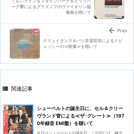
ミルシテイン＆スタインバーグ＆ピッツバ
ーグ響によるグラズノフのヴァイオリン協
奏曲を聴いて

Prev
クリュイタンス＆パリ音楽院管によるドビ
ュッシーの≪映像≫を聴いて

関連記事
シューベルトの誕生日に、セル＆クリー
ヴランド管による≪ザ･グレート≫（197
0年録音 EMI盤）を聴いて
今日はシューベルトの誕生日。この日には、極力、