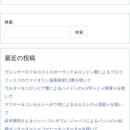
検索
検索
最近の投稿
ヴェンゲーロフ＆ロストロポーヴィチ＆ロンドン響によるプロコ
フィエフのヴァイオリン協奏曲第1,2番を聴いて
ワルター＆コロンビア響によるハイドンの≪V字≫と≪軍隊≫を聴
いて
マリナー＆コンセルトヘボウ管によるホルストの≪惑星≫を聴い
て
鈴木雅明さん＆バッハ･コレギウム･ジャパンによるバッハの≪結
婚カンタータ≫と≪コーヒーカンタータ≫を聴いて