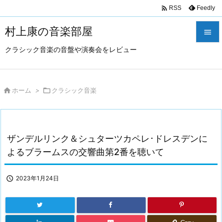

Feedly
RSS
村上康の音楽部屋

クラシック音楽の音盤や演奏会をレビュー

メニュ

サイド

ホーム
>

クラシック音楽

前へ

ザンデルリンク＆シュターツカペレ･ドレスデンに
次へ
よるブラームスの交響曲第2番を聴いて

検索

2023年1月24日