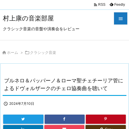

Feedly
RSS
村上康の音楽部屋

クラシック音楽の音盤や演奏会をレビュー

メニュ

サイド

ホーム
>

クラシック音楽

前へ

ブルネロ＆パッパーノ＆ローマ聖チェチーリア管に
次へ
よるドヴォルザークのチェロ協奏曲を聴いて

検索

2024年7月10日