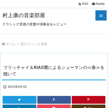

Feedly
RSS
村上康の音楽部屋

クラシック音楽の音盤や演奏会をレビュー

メニュ

サイド

ホーム
>

クラシック音楽

前へ

フリッチャイ＆RIAS響によるシューマンの≪春≫を
次へ
聴いて

検索

2023年5月1日