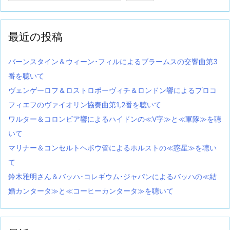
最近の投稿
バーンスタイン＆ウィーン･フィルによるブラームスの交響曲第3
番を聴いて
ヴェンゲーロフ＆ロストロポーヴィチ＆ロンドン響によるプロコ
フィエフのヴァイオリン協奏曲第1,2番を聴いて
ワルター＆コロンビア響によるハイドンの≪V字≫と≪軍隊≫を聴
いて
マリナー＆コンセルトヘボウ管によるホルストの≪惑星≫を聴い
て
鈴木雅明さん＆バッハ･コレギウム･ジャパンによるバッハの≪結
婚カンタータ≫と≪コーヒーカンタータ≫を聴いて