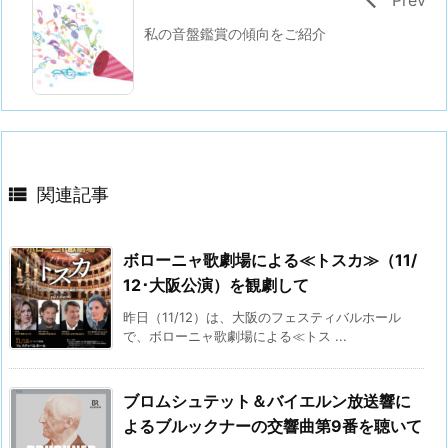
私の音盤鑑賞の傾向をご紹介

関連記事
ボローニャ歌劇場による≪トスカ≫（11/
12･大阪公演）を観劇して
昨日（11/12）は、大阪のフェスティバルホール
で、ボローニャ歌劇場による≪トス ...
ブロムシュテット＆バイエルン放送響に
よるブルックナーの交響曲第9番を聴いて