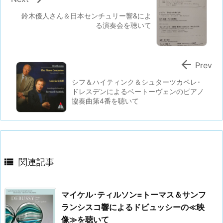
鈴木優人さん＆日本センチュリー響&によ
る演奏会を聴いて

Prev
シフ＆ハイティンク＆シュターツカペレ･
ドレスデンによるベートーヴェンのピアノ
協奏曲第4番を聴いて

関連記事
マイケル･ティルソン=トーマス＆サンフ
ランシスコ響によるドビュッシーの≪映
像≫を聴いて