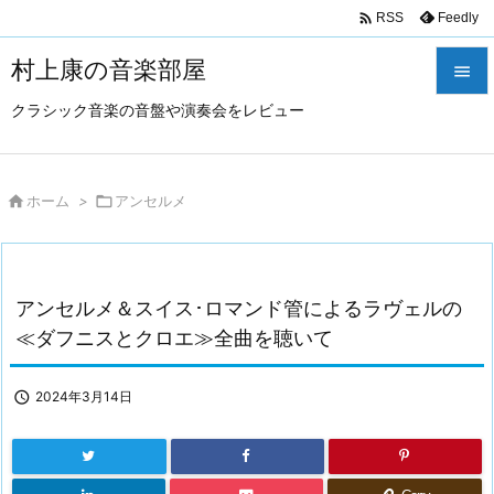

Feedly
RSS
村上康の音楽部屋

クラシック音楽の音盤や演奏会をレビュー

メニュ

サイド

ホーム
>

アンセルメ

前へ

アンセルメ＆スイス･ロマンド管によるラヴェルの
次へ
≪ダフニスとクロエ≫全曲を聴いて

検索

2024年3月14日