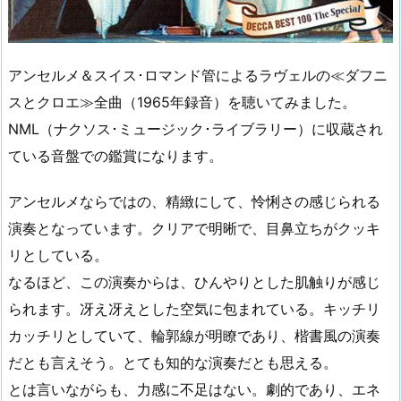
アンセルメ＆スイス･ロマンド管によるラヴェルの≪ダフニ
スとクロエ≫全曲（1965年録音）を聴いてみました。
NML（ナクソス･ミュージック･ライブラリー）に収蔵され
ている音盤での鑑賞になります。
アンセルメならではの、精緻にして、怜悧さの感じられる
演奏となっています。クリアで明晰で、目鼻立ちがクッキ
リとしている。
なるほど、この演奏からは、ひんやりとした肌触りが感じ
られます。冴え冴えとした空気に包まれている。キッチリ
カッチリとしていて、輪郭線が明瞭であり、楷書風の演奏
だとも言えそう。とても知的な演奏だとも思える。
とは言いながらも、力感に不足はない。劇的であり、エネ