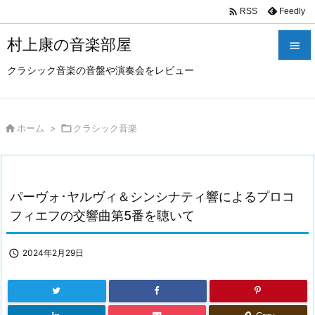

Feedly
RSS
村上康の音楽部屋

クラシック音楽の音盤や演奏会をレビュー

メニュ

サイド

ホーム
>

クラシック音楽

前へ

パーヴォ･ヤルヴィ＆シンシナティ響によるプロコ
次へ
フィエフの交響曲第5番を聴いて

検索

2024年2月29日