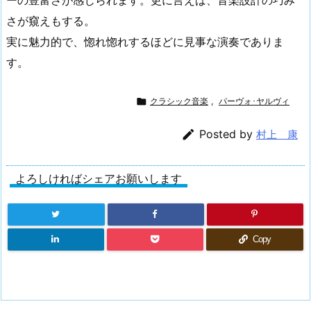
ーの豊富さが感じられます。更に言えば、音楽設計の巧み
さが窺えもする。
実に魅力的で、惚れ惚れするほどに見事な演奏でありま
す。

クラシック音楽
,
パーヴォ･ヤルヴィ

Posted by
村上 康
よろしければシェアお願いします
Copy