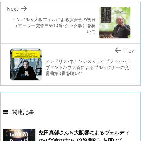

Next
インバル＆大阪フィルによる演奏会の初日
（マーラー交響曲第10番･クック版）を聴
いて

Prev
アンドリス･ネルソンス＆ライプツィヒ･ゲ
ヴァントハウス管によるブルックナーの交
響曲第0番を聴いて

関連記事
柴田真郁さん＆大阪響によるヴェルディ
の≪運命の力≫（2/9開催）を聴いて