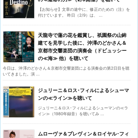
【お知らせ】文章の途中に、修正のための（注）を
付けています。 昨日（2/9）は、 ...
天龍寺で蓮の花を鑑賞し、祇園祭の山鉾
建てを見学した後に、沖澤のどかさん＆
京都市交響楽団の演奏会（ドビュッシー
の≪海≫ 他）を聴いて
今日は、沖澤のどかさん＆京都市交響楽団による演奏会の第2日目を聴
いてきました。演 ...
ジュリーニ＆ロス･フィルによるシューマ
ンの≪ライン≫を聴いて
ジュリーニ＆ロス･フィルによるシューマンの≪ラ
イン≫（1980年録音）を聴いてみ ...
ムローヴァ＆プレヴィン＆ロイヤル･フィ