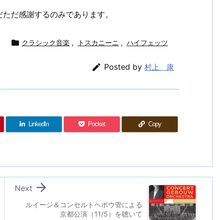
だただ感謝するのみであります。

クラシック音楽
,
トスカニーニ
,
ハイフェッツ

Posted by
村上 康
LinkedIn
Pocket
Copy

Next
ルイージ＆コンセルトヘボウ管による
京都公演（11/5）を聴いて