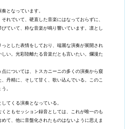
演奏となっています。
。それでいて、硬直した音楽にはなっておらずに、
帯びていて、粋な音楽が鳴り響いています。凛とし
リっとした表情をしており、端麗な演奏が展開され
かしい。光彩陸離たる音楽だとも言いたい。爛漫た
う点については、トスカニーニの多くの演奏から窺
た、丹精に、そして甘く、歌い込んでいる。このこ
ょう。
としてくる演奏となっている。
なくともセッション録音としては、これが唯一のも
含めて、他に音盤化されたものはないように思えま