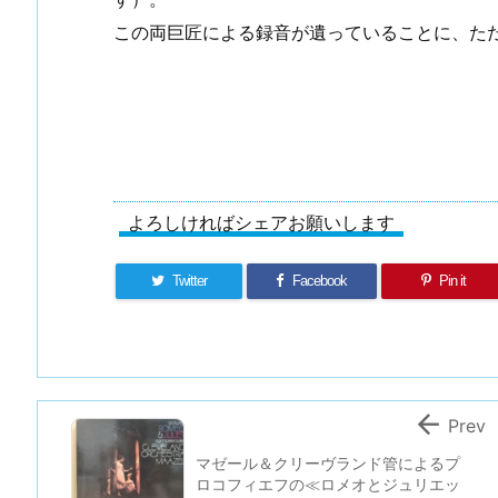
この両巨匠による録音が遺っていることに、た
よろしければシェアお願いします
Twitter
Facebook
Pin it

Prev
マゼール＆クリーヴランド管によるプ
ロコフィエフの≪ロメオとジュリエッ