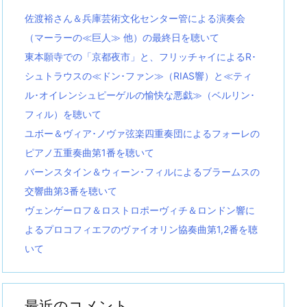
佐渡裕さん＆兵庫芸術文化センター管による演奏会
（マーラーの≪巨人≫ 他）の最終日を聴いて
東本願寺での「京都夜市」と、フリッチャイによるR･
シュトラウスの≪ドン･ファン≫（RIAS響）と≪ティ
ル･オイレンシュピーゲルの愉快な悪戯≫（ベルリン･
フィル）を聴いて
ユボー＆ヴィア･ノヴァ弦楽四重奏団によるフォーレの
ピアノ五重奏曲第1番を聴いて
バーンスタイン＆ウィーン･フィルによるブラームスの
交響曲第3番を聴いて
ヴェンゲーロフ＆ロストロポーヴィチ＆ロンドン響に
よるプロコフィエフのヴァイオリン協奏曲第1,2番を聴
いて
最近のコメント