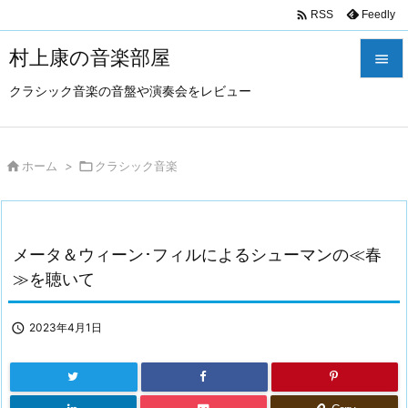

Feedly
RSS
村上康の音楽部屋

クラシック音楽の音盤や演奏会をレビュー

メニュ

サイド

ホーム
>

クラシック音楽

前へ

メータ＆ウィーン･フィルによるシューマンの≪春
次へ
≫を聴いて

検索

2023年4月1日