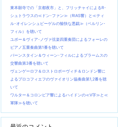
東本願寺での「京都夜市」と、フリッチャイによるR･
シュトラウスの≪ドン･ファン≫（RIAS響）と≪ティ
ル･オイレンシュピーゲルの愉快な悪戯≫（ベルリン･
フィル）を聴いて
ユボー＆ヴィア･ノヴァ弦楽四重奏団によるフォーレの
ピアノ五重奏曲第1番を聴いて
バーンスタイン＆ウィーン･フィルによるブラームスの
交響曲第3番を聴いて
ヴェンゲーロフ＆ロストロポーヴィチ＆ロンドン響に
よるプロコフィエフのヴァイオリン協奏曲第1,2番を聴
いて
ワルター＆コロンビア響によるハイドンの≪V字≫と≪
軍隊≫を聴いて
最近のコメント