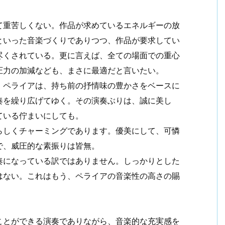
。
て重苦しくない。作品が求めているエネルギーの放
といった音楽づくりでありつつ、作品が要求してい
尽くされている。更に言えば、全ての場面での重心
圧力の加減なども、まさに最適だと言いたい。
、ペライアは、持ち前の抒情味の豊かさをベースに
奏を繰り広げてゆく。その演奏ぶりは、誠に美し
ている佇まいにしても。
らしくチャーミングであります。優美にして、可憐
で、威圧的な素振りは皆無。
奏になっている訳ではありません。しっかりとした
はない。これはもう、ペライアの音楽性の高さの賜
ことができる演奏でありながら、音楽的な充実感を