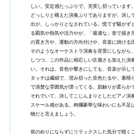
しい。安定感たっぷりで、充実し切っています
どっしりと構えた演奏ぶりでありますが、決し
出が、しっかりとなされている。慌てず騒がず
る覇気や熱気や活力やが、「最適な」形で描き
の置き方や、運動の方向付けや、音楽に掛ける
そのようなオーケストラ演奏を背景にしながら
しつつ、この作品に相応しい壮麗さも加えた演
い。それは、音色や響きにしても、音楽が示し
タッチは繊細で、澄み切った音色たるや、素晴
で清楚な雰囲気が漂ってくる。肌触りが柔らか
それでいて、決してこじんまりとしたピアノ演
スケール感がある。絢爛豪華な味わいにも不足
物だと言えましょう。
前のめりにならずにリラックスした気分で聴く