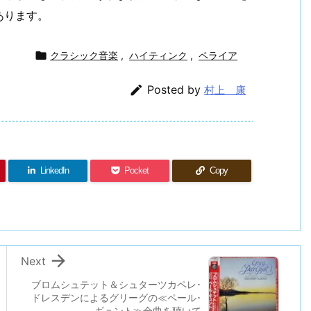
あります。

クラシック音楽
,
ハイティンク
,
ペライア

Posted by
村上 康
LinkedIn
Pocket
Copy

Next
ブロムシュテット＆シュターツカペレ･
ドレスデンによるグリーグの≪ペール･
ギュント≫全曲を聴いて