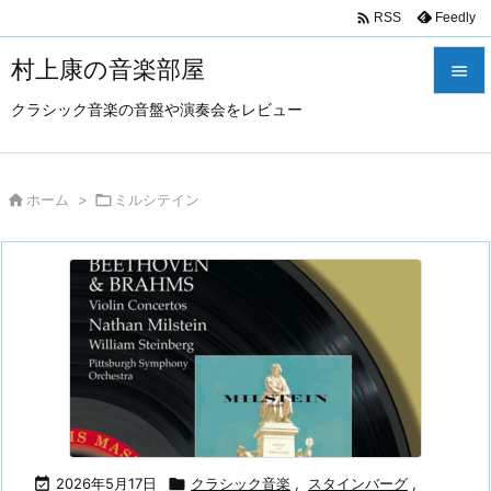

Feedly
RSS
村上康の音楽部屋

クラシック音楽の音盤や演奏会をレビュー

メニュ

サイド

ホーム
>

ミルシテイン

前へ

次へ

検索

2026年5月17日

クラシック音楽
,
スタインバーグ
,