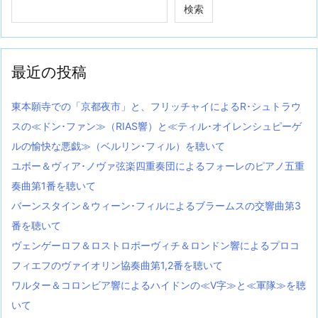
検索
最近の投稿
東本願寺での「京都夜市」と、フリッチャイによるR･シュトラウ
スの≪ドン･ファン≫（RIAS響）と≪ティル･オイレンシュピーゲ
ルの愉快な悪戯≫（ベルリン･フィル）を聴いて
ユボー＆ヴィア･ノヴァ弦楽四重奏団によるフォーレのピアノ五重
奏曲第1番を聴いて
バーンスタイン＆ウィーン･フィルによるブラームスの交響曲第3
番を聴いて
ヴェンゲーロフ＆ロストロポーヴィチ＆ロンドン響によるプロコ
フィエフのヴァイオリン協奏曲第1,2番を聴いて
ワルター＆コロンビア響によるハイドンの≪V字≫と≪軍隊≫を聴
いて