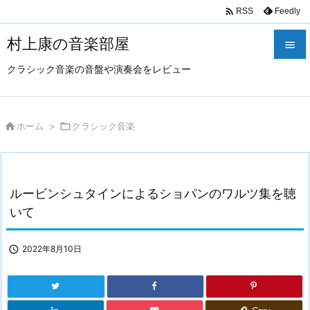

Feedly
RSS
村上康の音楽部屋

クラシック音楽の音盤や演奏会をレビュー

メニュ

サイド

ホーム
>

クラシック音楽

前へ

ルービンシュタインによるショパンのワルツ集を聴
次へ
いて

検索

2022年8月10日