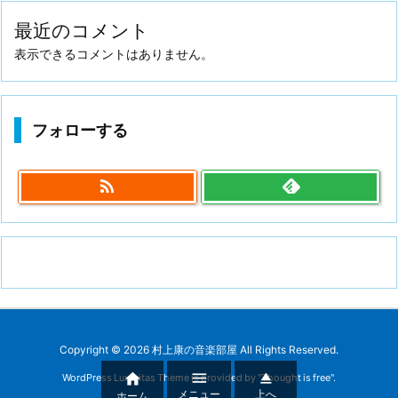
最近のコメント
表示できるコメントはありません。
フォローする

Copyright ©
2026
村上康の音楽部屋
All Rights Reserved.



WordPress Luxeritas Theme is provided by "
Thought is free
".
メニュー
上へ
ホーム