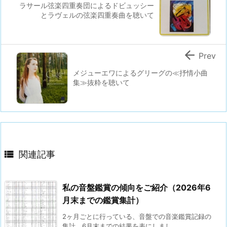
ラサール弦楽四重奏団によるドビュッシー
とラヴェルの弦楽四重奏曲を聴いて

Prev
メジューエワによるグリーグの≪抒情小曲
集≫抜粋を聴いて

関連記事
私の音盤鑑賞の傾向をご紹介（2026年6
月末までの鑑賞集計）
2ヶ月ごとに行っている、音盤での音楽鑑賞記録の
集計。6月末までの結果を表にしまし ...