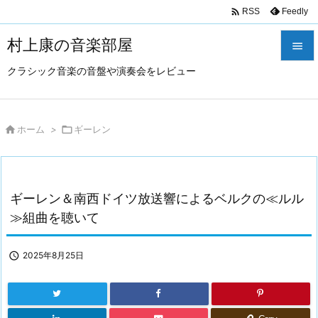

Feedly
RSS
村上康の音楽部屋

クラシック音楽の音盤や演奏会をレビュー

メニュ

サイド

ホーム
>

ギーレン

前へ

ギーレン＆南西ドイツ放送響によるベルクの≪ルル
次へ
≫組曲を聴いて

検索

2025年8月25日