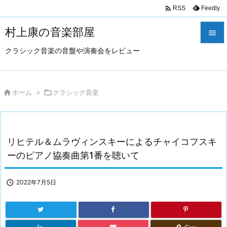

Feedly
RSS
村上康の音楽部屋

クラシック音楽の音盤や演奏会をレビュー

メニュ

サイド

ホーム
>

クラシック音楽

前へ

リヒテル＆ムラヴィンスキーによるチャイコフスキ
次へ
ーのピアノ協奏曲第1番を聴いて

検索

2022年7月5日