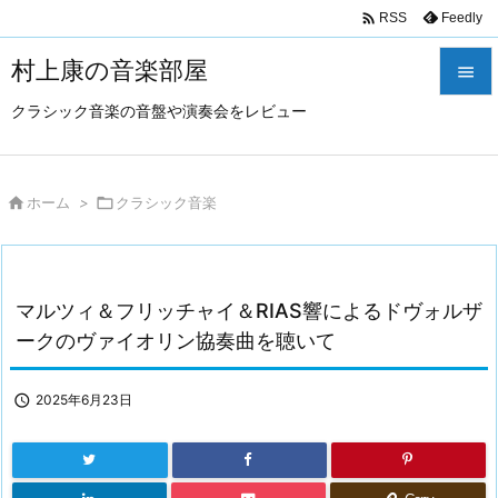

Feedly
RSS
村上康の音楽部屋

クラシック音楽の音盤や演奏会をレビュー

メニュ

サイド

ホーム
>

クラシック音楽

前へ

マルツィ＆フリッチャイ＆RIAS響によるドヴォルザ
次へ
ークのヴァイオリン協奏曲を聴いて

検索

2025年6月23日