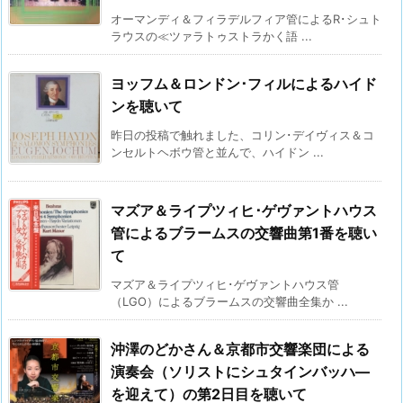
オーマンディ＆フィラデルフィア管によるR･シュト
ラウスの≪ツァラトゥストラかく語 ...
ヨッフム＆ロンドン･フィルによるハイド
ンを聴いて
昨日の投稿で触れました、コリン･デイヴィス＆コ
ンセルトヘボウ管と並んで、ハイドン ...
マズア＆ライプツィヒ･ゲヴァントハウス
管によるブラームスの交響曲第1番を聴い
て
マズア＆ライプツィヒ･ゲヴァントハウス管
（LGO）によるブラームスの交響曲全集か ...
沖澤のどかさん＆京都市交響楽団による
演奏会（ソリストにシュタインバッハ―
を迎えて）の第2日目を聴いて