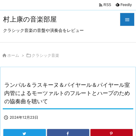

Feedly
RSS
村上康の音楽部屋

クラシック音楽の音盤や演奏会をレビュー

メニュ

サイド

ホーム
>

クラシック音楽

前へ

ランパル＆ラスキーヌ＆パイヤール＆パイヤール室
次へ
内管によるモーツァルトのフルートとハープのため

の協奏曲を聴いて
検索

2024年12月23日