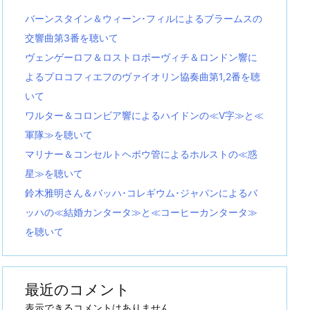
バーンスタイン＆ウィーン･フィルによるブラームスの
交響曲第3番を聴いて
ヴェンゲーロフ＆ロストロポーヴィチ＆ロンドン響に
よるプロコフィエフのヴァイオリン協奏曲第1,2番を聴
いて
ワルター＆コロンビア響によるハイドンの≪V字≫と≪
軍隊≫を聴いて
マリナー＆コンセルトヘボウ管によるホルストの≪惑
星≫を聴いて
鈴木雅明さん＆バッハ･コレギウム･ジャパンによるバ
ッハの≪結婚カンタータ≫と≪コーヒーカンタータ≫
を聴いて
最近のコメント
表示できるコメントはありません。