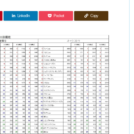
LinkedIn
Pocket
Copy