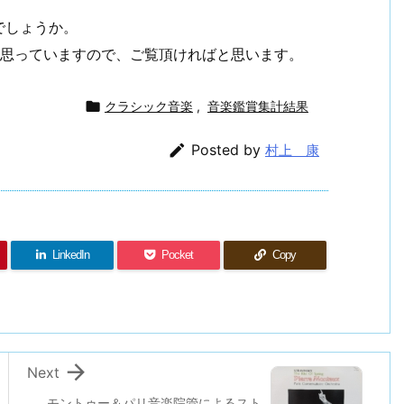
でしょうか。
と思っていますので、ご覧頂ければと思います。

クラシック音楽
,
音楽鑑賞集計結果

Posted by
村上 康
LinkedIn
Pocket
Copy

Next
モントゥー＆パリ音楽院管によるスト