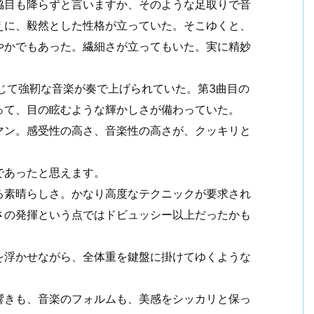
脇目も降らずと言いますか、そのような足取りで音
えに、毅然とした性格が立っていた。そこゆくと、
やかでもあった。繊細さが立ってもいた。実に精妙
じて強靭な音楽が奏で上げられていた。第3曲目の
って、目の眩むような輝かしさが備わっていた。
マン。感受性の高さ、音楽性の高さが、クッキリと
であったと思えます。
る素晴らしさ。かなり高度なテクニックが要求され
さの発揮という点ではドビュッシー以上だったかも
を浮かせながら、全体重を鍵盤に掛けてゆくような
響きも、音楽のフォルムも、美感をシッカリと保っ