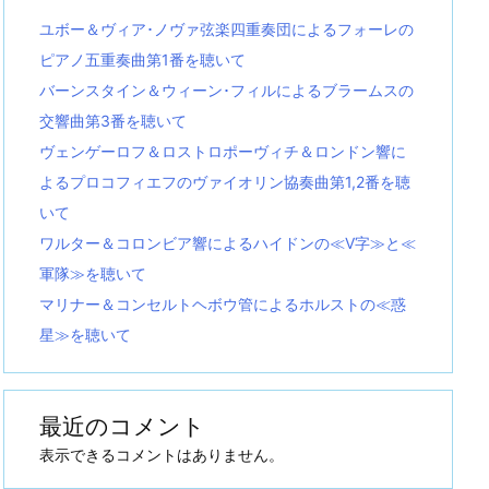
ユボー＆ヴィア･ノヴァ弦楽四重奏団によるフォーレの
ピアノ五重奏曲第1番を聴いて
バーンスタイン＆ウィーン･フィルによるブラームスの
交響曲第3番を聴いて
ヴェンゲーロフ＆ロストロポーヴィチ＆ロンドン響に
よるプロコフィエフのヴァイオリン協奏曲第1,2番を聴
いて
ワルター＆コロンビア響によるハイドンの≪V字≫と≪
軍隊≫を聴いて
マリナー＆コンセルトヘボウ管によるホルストの≪惑
星≫を聴いて
最近のコメント
表示できるコメントはありません。