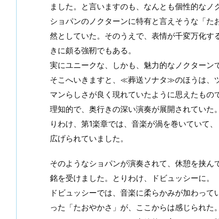
ました。と言いますのも、なんとも個性的なノ
ショパンのノクターンに特有と言えそうな「た
然としていた。そのうえで、表情が千変万化す
きに頗る強靭でもある。
実にユニークな、しかも、魅力的なノクターン
そこへいきますと、≪葬送ソナタ≫のほうは、
マンらしさが良く現れていたように思えたもの
理知的で、奥行きの深い演奏が展開されていた
りわけ、第1楽章では、音楽が渦を巻いていて
広げられていました。
そのようなショパンが演奏されて、休憩を挟ん
銘を受けました。とりわけ、ドビュッシーに。
ドビュッシーでは、音楽に柔らかみが加わって
った「たおやかさ」が、ここからは感じられた