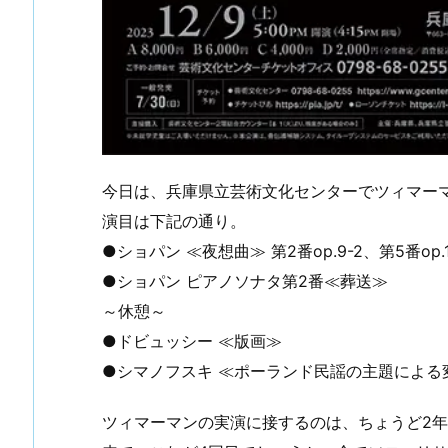
今日は、兵庫県立芸術文化センターでツィマー
演目は下記の通り。
●ショパン ≪夜想曲≫ 第2番op.9-2、第5番op.15-
●ショパン ピアノソナタ第2番≪葬送≫
～休憩～
●ドビュッシー ≪版画≫
●シマノフスキ ≪ポーランド民謡の主題による
ツィマーマンの実演に接するのは、ちょうど2