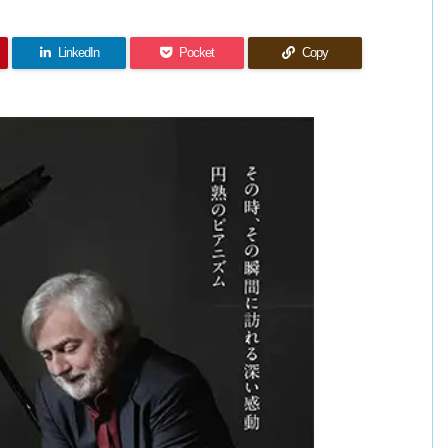
LinkedIn
Pocket
Copy