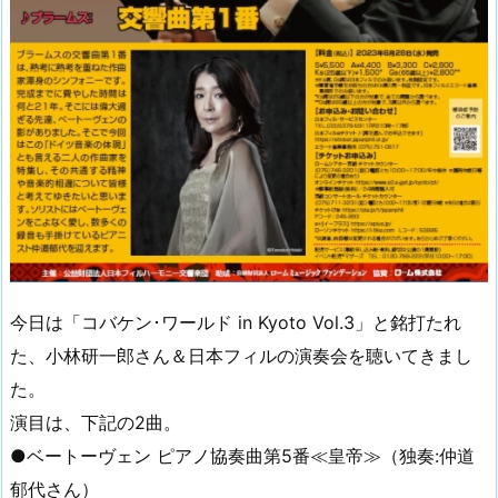
今日は「コバケン･ワールド in Kyoto Vol.3」と銘打たれ
た、小林研一郎さん＆日本フィルの演奏会を聴いてきまし
た。
演目は、下記の2曲。
●ベートーヴェン ピアノ協奏曲第5番≪皇帝≫（独奏:仲道
郁代さん）