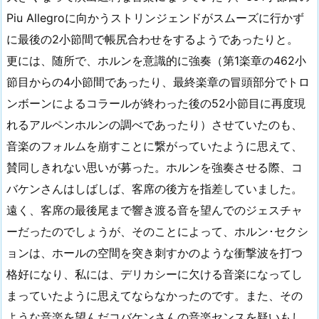
Piu Allegroに向かうストリンジェンドがスムーズに行かず
に最後の2小節間で帳尻合わせをするようであったりと。
更には、随所で、ホルンを意識的に強奏（第1楽章の462小
節目からの4小節間であったり、最終楽章の冒頭部分でトロ
ンボーンによるコラールが終わった後の52小節目に再度現
れるアルペンホルンの調べであったり）させていたのも、
音楽のフォルムを崩すことに繋がっていたように思えて、
賛同しきれない思いが募った。ホルンを強奏させる際、コ
バケンさんはしばしば、客席の後方を指差していました。
遠く、客席の最後尾まで響き渡る音を望んでのジェスチャ
ーだったのでしょうが、そのことによって、ホルン･セクシ
ョンは、ホールの空間を突き刺すかのような衝撃波を打つ
格好になり、私には、デリカシーに欠ける音楽になってし
まっていたように思えてならなかったのです。また、その
ような音楽を望んだコバケンさんの音楽センスを疑いもし