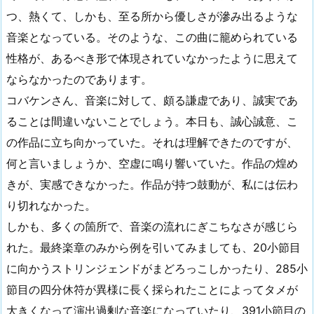
つ、熱くて、しかも、至る所から優しさが滲み出るような
音楽となっている。そのような、この曲に籠められている
性格が、あるべき形で体現されていなかったように思えて
ならなかったのであります。
コバケンさん、音楽に対して、頗る謙虚であり、誠実であ
ることは間違いないことでしょう。本日も、誠心誠意、こ
の作品に立ち向かっていた。それは理解できたのですが、
何と言いましょうか、空虚に鳴り響いていた。作品の煌め
きが、実感できなかった。作品が持つ鼓動が、私には伝わ
り切れなかった。
しかも、多くの箇所で、音楽の流れにぎこちなさが感じら
れた。最終楽章のみから例を引いてみましても、20小節目
に向かうストリンジェンドがまどろっこしかったり、285小
節目の四分休符が異様に長く採られたことによってタメが
大きくなって演出過剰な音楽になっていたり、391小節目の