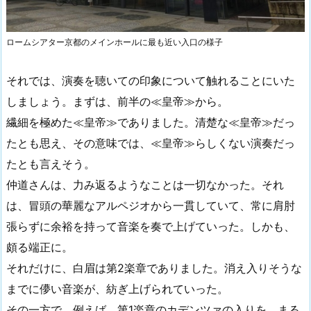
ロームシアター京都のメインホールに最も近い入口の様子
それでは、演奏を聴いての印象について触れることにいた
しましょう。まずは、前半の≪皇帝≫から。
繊細を極めた≪皇帝≫でありました。清楚な≪皇帝≫だっ
たとも思え、その意味では、≪皇帝≫らしくない演奏だっ
たとも言えそう。
仲道さんは、力み返るようなことは一切なかった。それ
は、冒頭の華麗なアルペジオから一貫していて、常に肩肘
張らずに余裕を持って音楽を奏で上げていった。しかも、
頗る端正に。
それだけに、白眉は第2楽章でありました。消え入りそうな
までに儚い音楽が、紡ぎ上げられていった。
その一方で、例えば、第1楽章のカデンツァの入りを、まる