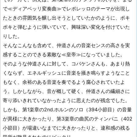
で≪ディアベッリ変奏曲≫でレポレッロのテーマが出現し
たときの雰囲気を醸し出そうとしていたかのように、ポキ
ポキと弾むように弾いていて、興味深い変化を付けていた
りした。
そんなこんなも含めて、仲道さんの音楽センスの高さを実
感することのできる素敵な≪皇帝≫になっていました。
そのような仲道さんに対して、コバケンさんも、あまり熱
くならず、エネルギッシュに音楽を掻き鳴らすようなこと
もなく、余裕のある音楽を奏でるよう腐心されていたよ
う。しかしながら、音が概して硬く、仲道さんの繊細さに
寄り添いきれていなかったように思えたのが残念でした。
しかも、第1楽章の2nd.ホルンのソロ（394小節目）の音量
が異様に大きかったり、第3楽章の曲尻のティンパニ（402
小節目）が場違いなまでに大きかったりと、違和感の残る