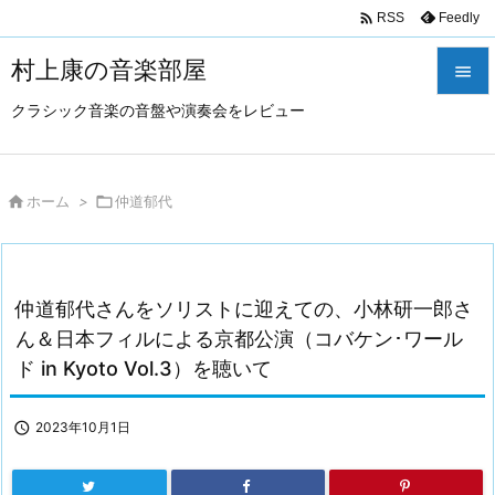

Feedly
RSS
村上康の音楽部屋

クラシック音楽の音盤や演奏会をレビュー

メニュ

サイド

ホーム
>

仲道郁代

前へ

仲道郁代さんをソリストに迎えての、小林研一郎さ
次へ
ん＆日本フィルによる京都公演（コバケン･ワール

ド in Kyoto Vol.3）を聴いて
検索

2023年10月1日