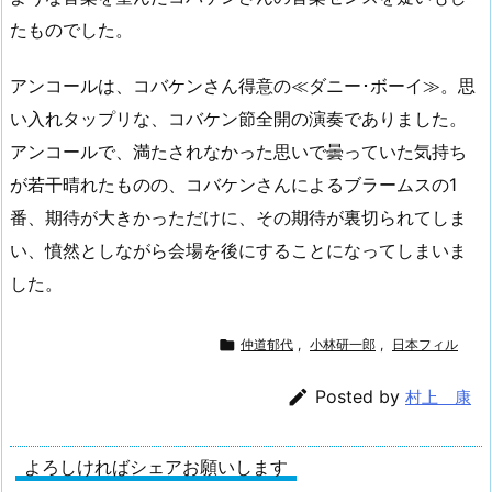
たものでした。
アンコールは、コバケンさん得意の≪ダニー･ボーイ≫。思
い入れタップリな、コバケン節全開の演奏でありました。
アンコールで、満たされなかった思いで曇っていた気持ち
が若干晴れたものの、コバケンさんによるブラームスの1
番、期待が大きかっただけに、その期待が裏切られてしま
い、憤然としながら会場を後にすることになってしまいま
した。

仲道郁代
,
小林研一郎
,
日本フィル

Posted by
村上 康
よろしければシェアお願いします