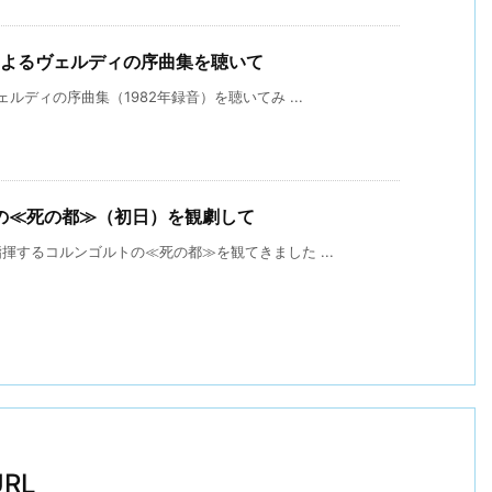
によるヴェルディの序曲集を聴いて
ディの序曲集（1982年録音）を聴いてみ ...
の≪死の都≫（初日）を観劇して
するコルンゴルトの≪死の都≫を観てきました ...
RL