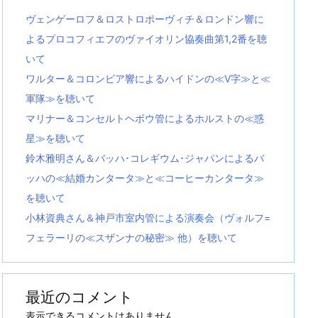
ヴェンゲーロフ＆ロストロポーヴィチ＆ロンドン響に
よるプロコフィエフのヴァイオリン協奏曲第1,2番を聴
いて
ワルター＆コロンビア響によるハイドンの≪V字≫と≪
軍隊≫を聴いて
マリナー＆コンセルトヘボウ管によるホルストの≪惑
星≫を聴いて
鈴木雅明さん＆バッハ･コレギウム･ジャパンによるバ
ッハの≪結婚カンタータ≫と≪コーヒーカンタータ≫
を聴いて
小林資典さん＆神戸市室内管による演奏会（ヴォルフ=
フェラーリの≪スザンナの秘密≫ 他）を聴いて
最近のコメント
表示できるコメントはありません。