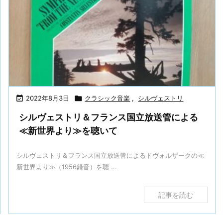

2022年8月3日

クラシック音楽
,
シルヴェストリ
シルヴェストリ＆フランス国立放送管による
≪新世界より≫を聴いて
シルヴェストリ＆フランス国立放送管によるドヴォルザークの≪
新世界より≫（1956録音）を聴 ...
記事を読む