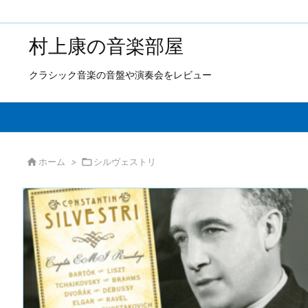
村上康の音楽部屋
クラシック音楽の音盤や演奏会をレビュー

ホーム
>

シルヴェストリ