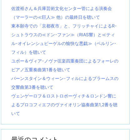
佐渡裕さん＆兵庫芸術文化センター管による演奏会
（マーラーの≪巨人≫ 他）の最終日を聴いて
東本願寺での「京都夜市」と、フリッチャイによるR･
シュトラウスの≪ドン･ファン≫（RIAS響）と≪ティ
ル･オイレンシュピーゲルの愉快な悪戯≫（ベルリン･
フィル）を聴いて
ユボー＆ヴィア･ノヴァ弦楽四重奏団によるフォーレの
ピアノ五重奏曲第1番を聴いて
バーンスタイン＆ウィーン･フィルによるブラームスの
交響曲第3番を聴いて
ヴェンゲーロフ＆ロストロポーヴィチ＆ロンドン響に
よるプロコフィエフのヴァイオリン協奏曲第1,2番を聴
いて
最近のコメント