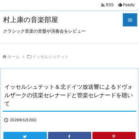

Feedly
RSS
村上康の音楽部屋

クラシック音楽の音盤や演奏会をレビュー

メニュ

サイド

ホーム
>

イッセルシュテット

前へ

イッセルシュテット＆北ドイツ放送響によるドヴォ
次へ
ルザークの弦楽セレナードと管楽セレナードを聴い

て
検索

2026年5月29日