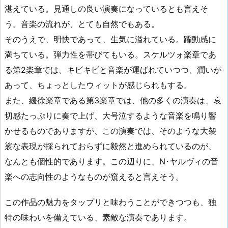
湛えている。見通しの良い演奏になっているとも言えそ
う。音楽の流れが、とても自然でもある。
そのうえで、明快であって、生気に溢れている。躍動感に
満ちている。弾力性を帯びてもいる。スケルツォ楽章であ
る第2楽章では、キビキビと音楽が運ばれていつつ、潤いが
あって、ちょっとしたウィットが感じられもする。
また、緩徐楽章である第3楽章では、他の多くの演奏は、哀
切感たっぷりに奏で上げ、大号泣するような音楽を鳴り響
かせるものでありますが、この演奏では、そのような大袈
裟な表現が採られておらずに毅然と進められているのが、
なんとも個性的であります。この辺りに、N･ヤルヴィの音
楽への志向性のようなものが窺えると言えそう。
この作品の魅力をタップリと味わうことができつつも、独
特の味わいを備えている、素敵な演奏であります。