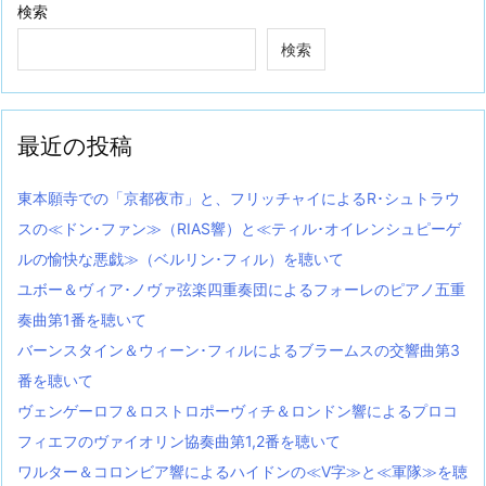
検索
検索
最近の投稿
東本願寺での「京都夜市」と、フリッチャイによるR･シュトラウ
スの≪ドン･ファン≫（RIAS響）と≪ティル･オイレンシュピーゲ
ルの愉快な悪戯≫（ベルリン･フィル）を聴いて
ユボー＆ヴィア･ノヴァ弦楽四重奏団によるフォーレのピアノ五重
奏曲第1番を聴いて
バーンスタイン＆ウィーン･フィルによるブラームスの交響曲第3
番を聴いて
ヴェンゲーロフ＆ロストロポーヴィチ＆ロンドン響によるプロコ
フィエフのヴァイオリン協奏曲第1,2番を聴いて
ワルター＆コロンビア響によるハイドンの≪V字≫と≪軍隊≫を聴