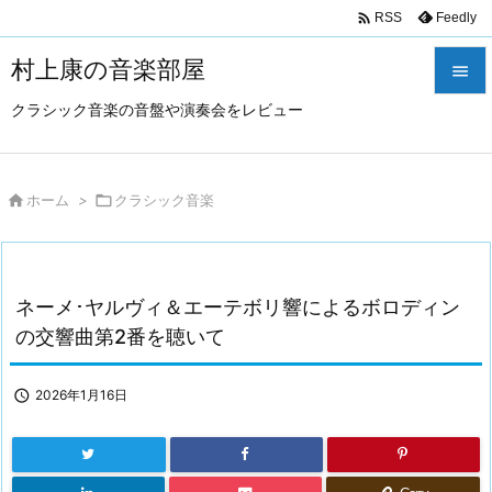

Feedly
RSS
村上康の音楽部屋

クラシック音楽の音盤や演奏会をレビュー

メニュ

サイド

ホーム
>

クラシック音楽

前へ

ネーメ･ヤルヴィ＆エーテボリ響によるボロディン
次へ
の交響曲第2番を聴いて

検索

2026年1月16日