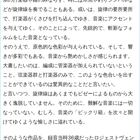
どが旋律線を奏でることもある。或いは、旋律の要所要所
で、打楽器がくさびを打ち込んでゆき、音楽にアクセント
を与えてゆく。そのことによって、先鋭的で、斬新なフォ
ルムをした音楽となっている。
そのうえで、原色的な色彩が与えられている。そして、響
きが多彩でもある。音楽から艶めかしさが感じられます。
大書したいのは、編成に管楽器が加えられていないという
こと。弦楽器群と打楽器のみで、このような色合いを出す
ことができているのは驚異的なことだと言いたい。
と言いつつ、旋律線はあくまでもビゼーによるものから大
きく逸脱していません。そのために、難解な音楽には一切
なっていない。むしろ、音楽の「ビックリ箱」を次々と開
けてゆくような愉しさに溢れている。
そのような作品を、録音当時36歳だったロジェストヴェン