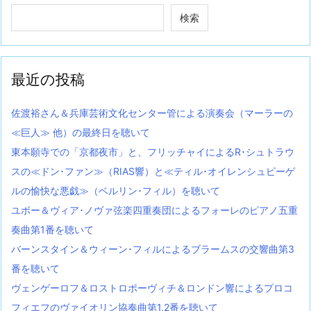
検索
最近の投稿
佐渡裕さん＆兵庫芸術文化センター管による演奏会（マーラーの
≪巨人≫ 他）の最終日を聴いて
東本願寺での「京都夜市」と、フリッチャイによるR･シュトラウ
スの≪ドン･ファン≫（RIAS響）と≪ティル･オイレンシュピーゲ
ルの愉快な悪戯≫（ベルリン･フィル）を聴いて
ユボー＆ヴィア･ノヴァ弦楽四重奏団によるフォーレのピアノ五重
奏曲第1番を聴いて
バーンスタイン＆ウィーン･フィルによるブラームスの交響曲第3
番を聴いて
ヴェンゲーロフ＆ロストロポーヴィチ＆ロンドン響によるプロコ
フィエフのヴァイオリン協奏曲第1,2番を聴いて