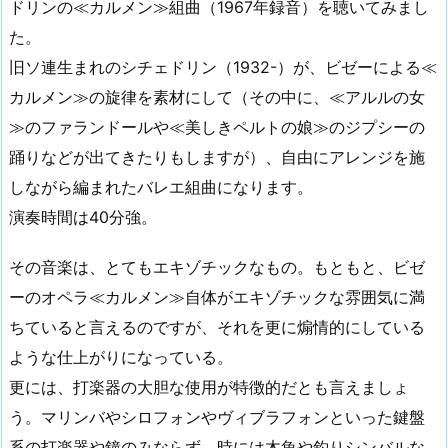
ドリンの≪カルメン≫組曲（1967年録音）を聴いてみまし
た。
旧ソ連生まれのシチェドリン（1932-）が、ビゼーによる≪
カルメン≫の旋律を素材にして（その中に、≪アルルの女
≫のファランドールや≪美しきペルトの娘≫のジプシーの
踊りなどが出てきたりもしますが）、自由にアレンジを施
しながら編まれたバレエ組曲になります。
演奏時間は40分強。
その音楽は、とてもエキゾチックなもの。もともと、ビゼ
ーのオペラ≪カルメン≫自体がエキゾチックな雰囲気に満
ちていると言えるのですが、それを更に煽情的にしている
ような仕上がりになっている。
更には、打楽器の大胆な使用が特徴的だとも言えましょ
う。マリンバやシロフォンやヴィブラフォンといった鍵盤
系の打楽器や鐘のみならず、時には木魚や釣りシンバルな