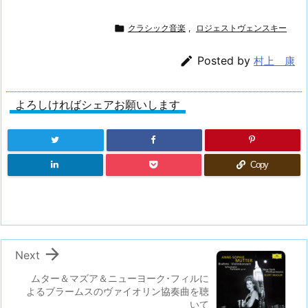

クラシック音楽
,
ロジェストヴェンスキー

Posted by
村上 康
よろしければシェアお願いします
Copy

Next
ムター＆マズア＆ニューヨーク･フィルに
よるブラームスのヴァイオリン協奏曲を聴
いて