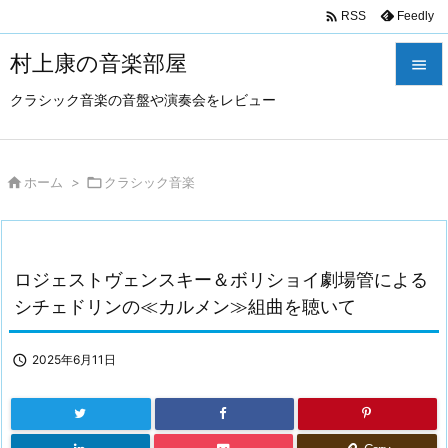

Feedly
RSS
村上康の音楽部屋

クラシック音楽の音盤や演奏会をレビュー

メニュ

サイド

ホーム
>

クラシック音楽

前へ

ロジェストヴェンスキー＆ボリショイ劇場管による
次へ
シチェドリンの≪カルメン≫組曲を聴いて

検索

2025年6月11日