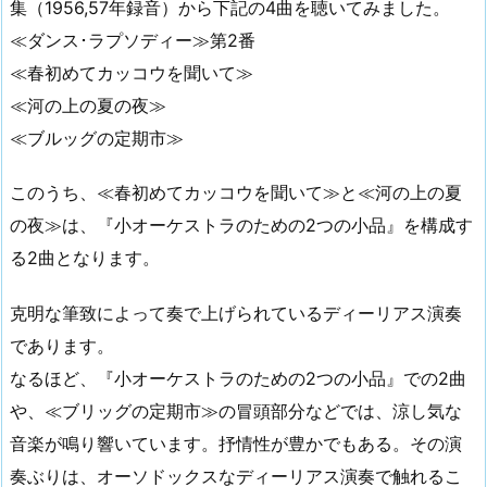
集（1956,57年録音）から下記の4曲を聴いてみました。
≪ダンス･ラプソディー≫第2番
≪春初めてカッコウを聞いて≫
≪河の上の夏の夜≫
≪ブルッグの定期市≫
このうち、≪春初めてカッコウを聞いて≫と≪河の上の夏
の夜≫は、『小オーケストラのための2つの小品』を構成す
る2曲となります。
克明な筆致によって奏で上げられているディーリアス演奏
であります。
なるほど、『小オーケストラのための2つの小品』での2曲
や、≪ブリッグの定期市≫の冒頭部分などでは、涼し気な
音楽が鳴り響いています。抒情性が豊かでもある。その演
奏ぶりは、オーソドックスなディーリアス演奏で触れるこ