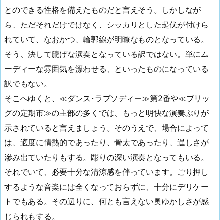
とのできる性格を備えたものだと言えそう。しかしなが
ら、ただそれだけではなく、シッカリとした起伏が付けら
れていて、なおかつ、輪郭線が明瞭なものとなっている。
そう、決して朧げな演奏となっている訳ではない。単にム
ーディーな雰囲気を漂わせる、といったものになっている
訳でもない。
そこへゆくと、≪ダンス･ラプソディー≫第2番や≪ブリッ
グの定期市≫の主部の多くでは、もっと明快な演奏ぶりが
示されていると言えましょう。そのうえで、場合によって
は、適度に情熱的であったり、骨太であったり、逞しさが
滲み出ていたりもする。彫りの深い演奏となってもいる。
それでいて、必要十分な清涼感を伴っています。ごり押し
するような音楽には全くなっておらずに、十分にデリケー
トでもある。その辺りに、何とも言えない奥ゆかしさが感
じられもする。