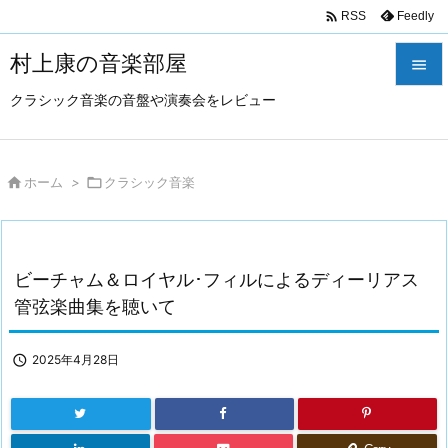

Feedly
RSS
村上康の音楽部屋

クラシック音楽の音盤や演奏会をレビュー

メニュ

サイド

ホーム
>

クラシック音楽

前へ

ビーチャム＆ロイヤル･フィルによるディーリアス
次へ
管弦楽曲集を聴いて

検索

2025年4月28日