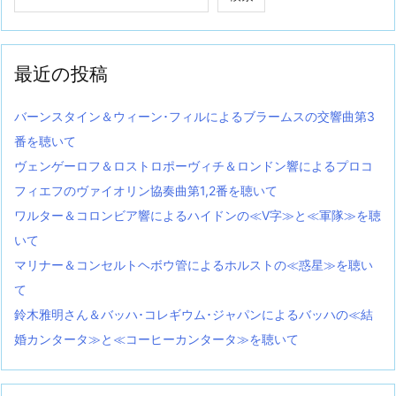
最近の投稿
バーンスタイン＆ウィーン･フィルによるブラームスの交響曲第3
番を聴いて
ヴェンゲーロフ＆ロストロポーヴィチ＆ロンドン響によるプロコ
フィエフのヴァイオリン協奏曲第1,2番を聴いて
ワルター＆コロンビア響によるハイドンの≪V字≫と≪軍隊≫を聴
いて
マリナー＆コンセルトヘボウ管によるホルストの≪惑星≫を聴い
て
鈴木雅明さん＆バッハ･コレギウム･ジャパンによるバッハの≪結
婚カンタータ≫と≪コーヒーカンタータ≫を聴いて