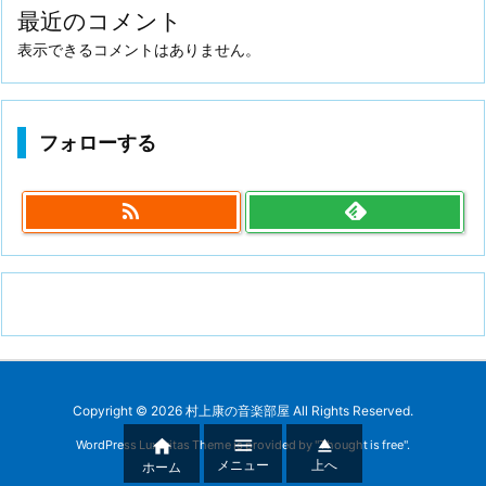
最近のコメント
表示できるコメントはありません。
フォローする

Copyright ©
2026
村上康の音楽部屋
All Rights Reserved.



WordPress Luxeritas Theme is provided by "
Thought is free
".
メニュー
上へ
ホーム