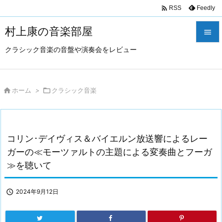

Feedly
RSS
村上康の音楽部屋

クラシック音楽の音盤や演奏会をレビュー

メニュ

サイド

ホーム
>

クラシック音楽

前へ

コリン･デイヴィス＆バイエルン放送響によるレー
次へ
ガーの≪モーツァルトの主題による変奏曲とフーガ

≫を聴いて
検索

2024年9月12日