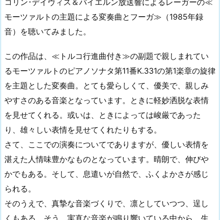
コリン･デイヴィス＆バイエルン放送響によるレーガーの≪
モーツァルトの主題による変奏曲とフーガ≫（1985年録
音）を聴いてみました。
この作品は、≪トルコ行進曲付き≫の副題で親しまれてい
るモーツァルトのピアノソナタ第11番K.331の第1楽章の旋律
を主題とした変奏曲。とても愛らしくて、優美で、親しみ
やすさのある音楽となっています。ときに軽妙洒脱な表情
を見せてくれる。或いは、ときによっては峻厳であった
り、雄々しい表情を見せてくれたりもする。
さて、ここでの演奏についてでありますが、優しい表情を
湛えた人情味豊かなものとなっています。晴朗で、伸びや
かでもある。そして、息遣いが自然で、ふくよかさが感じ
られる。
そのうえで、真摯な音楽づくりで、凛としていつつ、逞し
くもある。そう、実直な音楽が鳴り響いている中から、生