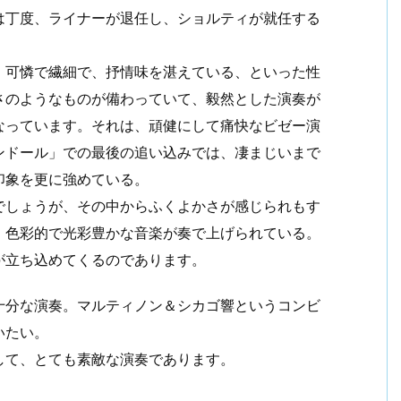
は丁度、ライナーが退任し、ショルティが就任する
。可憐で繊細で、抒情味を湛えている、といった性
さのようなものが備わっていて、毅然とした演奏が
なっています。それは、頑健にして痛快なビゼー演
ンドール」での最後の追い込みでは、凄まじいまで
印象を更に強めている。
でしょうが、その中からふくよかさが感じられもす
、色彩的で光彩豊かな音楽が奏で上げられている。
が立ち込めてくるのであります。
十分な演奏。マルティノン＆シカゴ響というコンビ
いたい。
して、とても素敵な演奏であります。