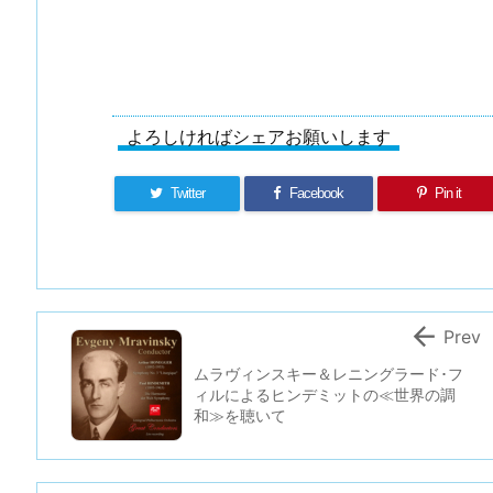
よろしければシェアお願いします
Twitter
Facebook
Pin it

Prev
ムラヴィンスキー＆レニングラード･フ
ィルによるヒンデミットの≪世界の調
和≫を聴いて