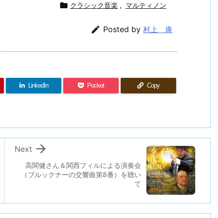

クラシック音楽
,
マルティノン

Posted by
村上 康
LinkedIn
Pocket
Copy

Next
高関健さん＆関西フィルによる演奏会
（ブルックナーの交響曲第8番）を聴い
て