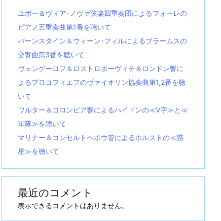
ユボー＆ヴィア･ノヴァ弦楽四重奏団によるフォーレの
ピアノ五重奏曲第1番を聴いて
バーンスタイン＆ウィーン･フィルによるブラームスの
交響曲第3番を聴いて
ヴェンゲーロフ＆ロストロポーヴィチ＆ロンドン響に
よるプロコフィエフのヴァイオリン協奏曲第1,2番を聴
いて
ワルター＆コロンビア響によるハイドンの≪V字≫と≪
軍隊≫を聴いて
マリナー＆コンセルトヘボウ管によるホルストの≪惑
星≫を聴いて
最近のコメント
表示できるコメントはありません。