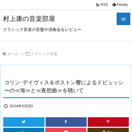

Feedly
RSS
村上康の音楽部屋

クラシック音楽の音盤や演奏会をレビュー

メニュ

サイド

ホーム
>

クラシック音楽

前へ

コリン･デイヴィス＆ボストン響によるドビュッシ
次へ
ーの≪海≫と≪夜想曲≫を聴いて

検索

2024年5月9日