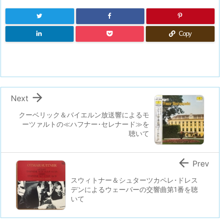
Copy

Next
クーベリック＆バイエルン放送響によるモ
ーツァルトの≪ハフナー･セレナード≫を
聴いて

Prev
スウィトナー＆シュターツカペレ･ドレス
デンによるウェーバーの交響曲第1番を聴
いて