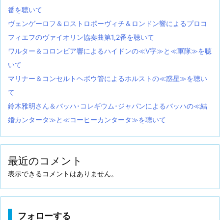
番を聴いて
ヴェンゲーロフ＆ロストロポーヴィチ＆ロンドン響によるプロコ
フィエフのヴァイオリン協奏曲第1,2番を聴いて
ワルター＆コロンビア響によるハイドンの≪V字≫と≪軍隊≫を聴
いて
マリナー＆コンセルトヘボウ管によるホルストの≪惑星≫を聴い
て
鈴木雅明さん＆バッハ･コレギウム･ジャパンによるバッハの≪結
婚カンタータ≫と≪コーヒーカンタータ≫を聴いて
最近のコメント
表示できるコメントはありません。
フォローする