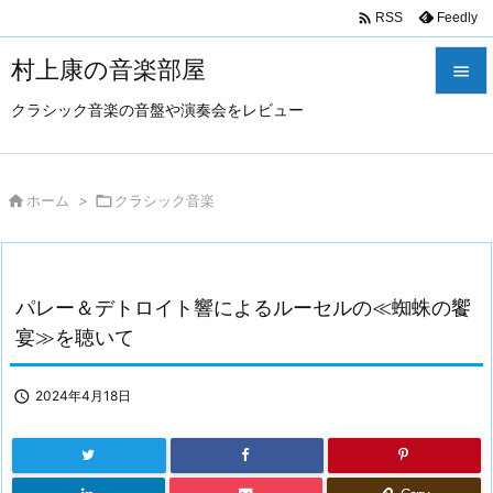

Feedly
RSS
村上康の音楽部屋

クラシック音楽の音盤や演奏会をレビュー

メニュ

サイド

ホーム
>

クラシック音楽

前へ

パレー＆デトロイト響によるルーセルの≪蜘蛛の饗
次へ
宴≫を聴いて

検索

2024年4月18日