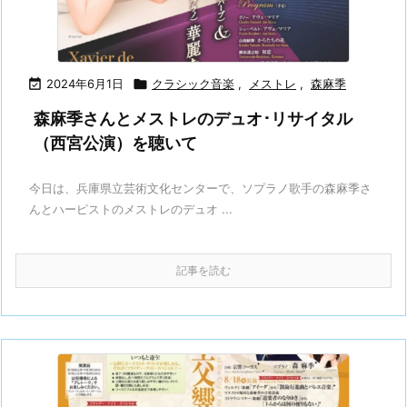

2024年6月1日

クラシック音楽
,
メストレ
,
森麻季
森麻季さんとメストレのデュオ･リサイタル
（西宮公演）を聴いて
今日は、兵庫県立芸術文化センターで、ソプラノ歌手の森麻季さ
んとハーピストのメストレのデュオ ...
記事を読む