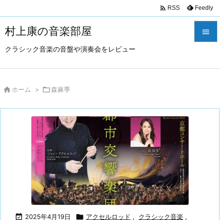

Feedly
RSS
村上康の音楽部屋

クラシック音楽の音盤や演奏会をレビュー

メニュ

サイド

ホーム
>

森麻季

前へ

次へ

検索

2025年4月19日

アクセルロッド
,
クラシック音楽
,