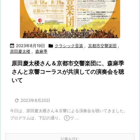

2023年8月19日

クラシック音楽
,
京都市交響楽団
,
原田慶太楼
,
森麻季
原田慶太楼さん＆京都市交響楽団に、森麻季
さんと京響コーラスが共演しての演奏会を聴
いて

2023年8月20日
今日は、原田慶太楼さん＆京響による演奏会を聴いてきました。
プログラムは、下記の通り。 ①ヴ ...
記事を読む