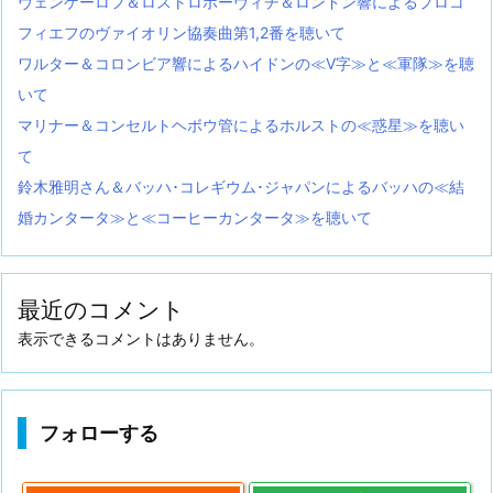
ヴェンゲーロフ＆ロストロポーヴィチ＆ロンドン響によるプロコ
フィエフのヴァイオリン協奏曲第1,2番を聴いて
ワルター＆コロンビア響によるハイドンの≪V字≫と≪軍隊≫を聴
いて
マリナー＆コンセルトヘボウ管によるホルストの≪惑星≫を聴い
て
鈴木雅明さん＆バッハ･コレギウム･ジャパンによるバッハの≪結
婚カンタータ≫と≪コーヒーカンタータ≫を聴いて
最近のコメント
表示できるコメントはありません。
フォローする