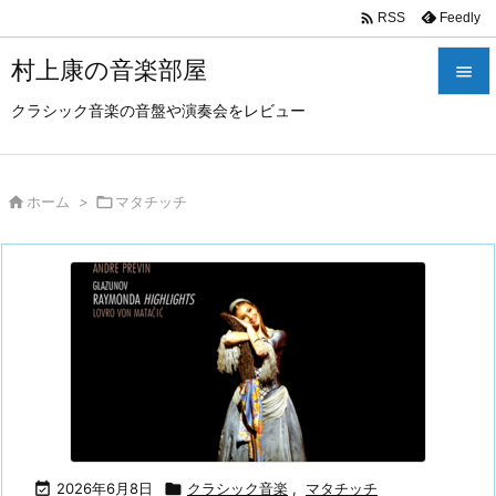

Feedly
RSS
村上康の音楽部屋

クラシック音楽の音盤や演奏会をレビュー

メニュ

サイド

ホーム
>

マタチッチ

前へ

次へ

検索

2026年6月8日

クラシック音楽
,
マタチッチ