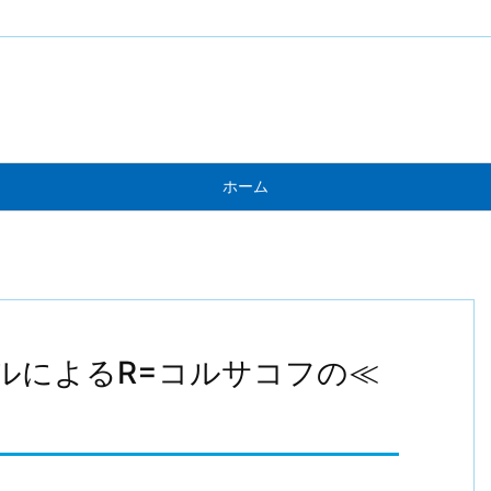
ホーム
ルによるR=コルサコフの≪
て