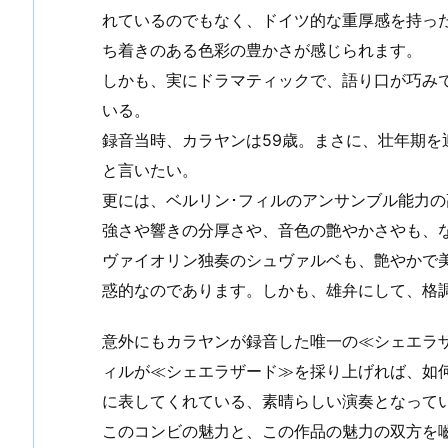
れているのでもなく、ドイツ的な重厚感を持っ
ち着きのある色彩の豊かさが感じられます。
しかも、実にドラマティックで、語り口が巧み
いる。
録音当時、カラヤンは59歳。まさに、壮年期
と言いたい。
更には、ベルリン･フィルのアンサンブル能力
強さや響きの分厚さや、音色の艶やかさやも、
ヴァイオリン独奏のシュヴァルベも、艶やかで
惑的なのであります。しかも、雄弁にして、格
意外にもカラヤンが録音した唯一の≪シェエラ
ィルが≪シェエラザード≫を採り上げれば、如
に表してくれている、素晴らしい演奏となって
このコンビの魅力と、この作品の魅力の双方を