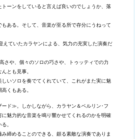
たトーンをしていると言えば良いのでしょうか、落
でもある。そして、音楽が至る所で存分にうねって
を迎えていたカラヤンによる、気力の充実した演奏だ
の高さや、個々のソロの巧さや、トゥッティでの力
なんとも見事。
美しいソロを奏でてくれていて、これがまた実に魅
調高くもある。
ザード≫。しかしながら、カラヤン＆ベルリン･フ
何に魅力的な音楽を鳴り響かせてくれるのかを明確
いる。
嚙み締めることのできる、頗る素敵な演奏でありま