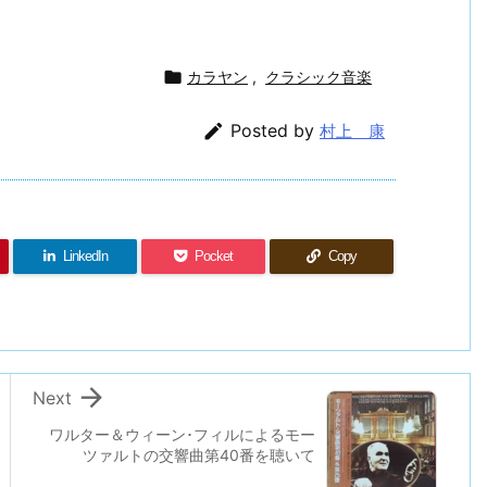

カラヤン
,
クラシック音楽

Posted by
村上 康
LinkedIn
Pocket
Copy

Next
ワルター＆ウィーン･フィルによるモー
ツァルトの交響曲第40番を聴いて