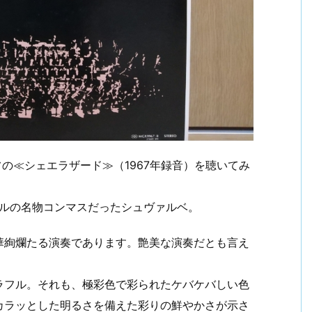
の≪シェエラザード≫（1967年録音）を聴いてみ
ィルの名物コンマスだったシュヴァルベ。
華絢爛たる演奏であります。艶美な演奏だとも言え
ラフル。それも、極彩色で彩られたケバケバしい色
カラッとした明るさを備えた彩りの鮮やかさが示さ