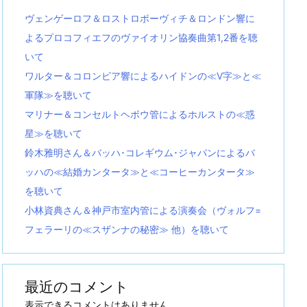
ヴェンゲーロフ＆ロストロポーヴィチ＆ロンドン響に
よるプロコフィエフのヴァイオリン協奏曲第1,2番を聴
いて
ワルター＆コロンビア響によるハイドンの≪V字≫と≪
軍隊≫を聴いて
マリナー＆コンセルトヘボウ管によるホルストの≪惑
星≫を聴いて
鈴木雅明さん＆バッハ･コレギウム･ジャパンによるバ
ッハの≪結婚カンタータ≫と≪コーヒーカンタータ≫
を聴いて
小林資典さん＆神戸市室内管による演奏会（ヴォルフ=
フェラーリの≪スザンナの秘密≫ 他）を聴いて
最近のコメント
表示できるコメントはありません。