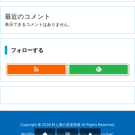
最近のコメント
表示できるコメントはありません。
フォローする

Copyright ©
2026
村上康の音楽部屋
All Rights Reserved.



WordPress Luxeritas Theme is provided by "
Thought is free
".