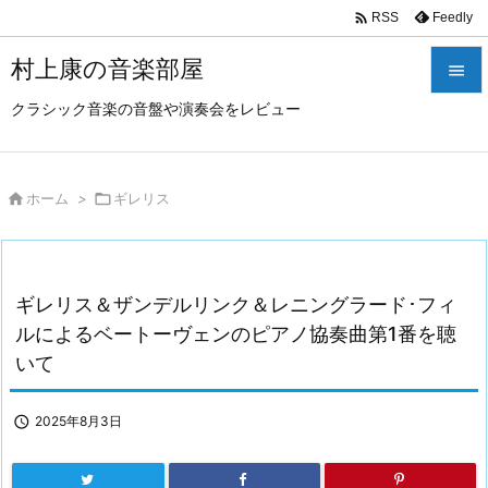

Feedly
RSS
村上康の音楽部屋

クラシック音楽の音盤や演奏会をレビュー

メニュ

サイド

ホーム
>

ギレリス

前へ

ギレリス＆ザンデルリンク＆レニングラード･フィ
次へ
ルによるベートーヴェンのピアノ協奏曲第1番を聴

いて
検索

2025年8月3日