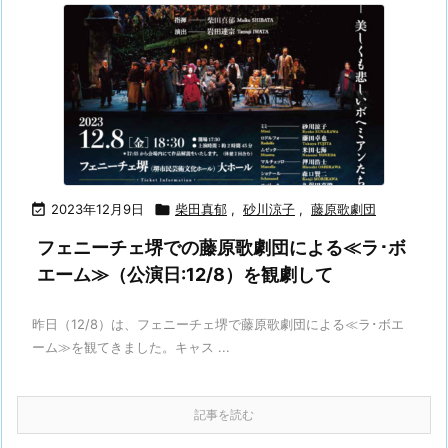

2023年12月9日

柴田真郁
,
砂川涼子
,
藤原歌劇団
フェニーチェ堺での藤原歌劇団による≪ラ･ボ
エーム≫（公演日:12/8）を観劇して
昨日（12/8）は、フェニーチェ堺で藤原歌劇団による≪ラ･ボエ
ーム≫を観てきました。キャス ...
記事を読む