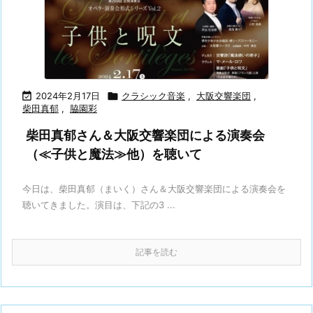

2024年2月17日

クラシック音楽
,
大阪交響楽団
,
柴田真郁
,
脇園彩
柴田真郁さん＆大阪交響楽団による演奏会
（≪子供と魔法≫他）を聴いて
今日は、柴田真郁（まいく）さん＆大阪交響楽団による演奏会を
聴いてきました。演目は、下記の3 ...
記事を読む