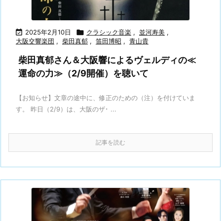

2025年2月10日

クラシック音楽
,
並河寿美
,
大阪交響楽団
,
柴田真郁
,
笛田博昭
,
青山貴
柴田真郁さん＆大阪響によるヴェルディの≪
運命の力≫（2/9開催）を聴いて
【お知らせ】文章の途中に、修正のための（注）を付けていま
す。 昨日（2/9）は、大阪のザ･ ...
記事を読む