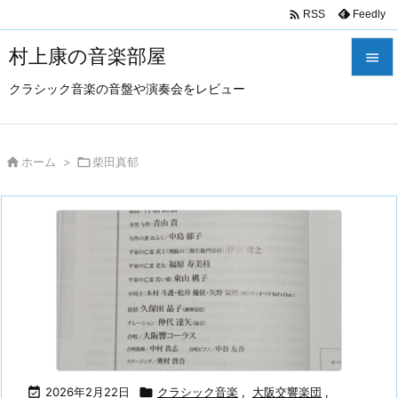

Feedly
RSS
村上康の音楽部屋

クラシック音楽の音盤や演奏会をレビュー

メニュ

サイド

ホーム
>

柴田真郁

前へ

次へ

検索

2026年2月22日

クラシック音楽
,
大阪交響楽団
,