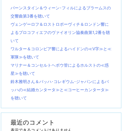
バーンスタイン＆ウィーン･フィルによるブラームスの
交響曲第3番を聴いて
ヴェンゲーロフ＆ロストロポーヴィチ＆ロンドン響に
よるプロコフィエフのヴァイオリン協奏曲第1,2番を聴
いて
ワルター＆コロンビア響によるハイドンの≪V字≫と≪
軍隊≫を聴いて
マリナー＆コンセルトヘボウ管によるホルストの≪惑
星≫を聴いて
鈴木雅明さん＆バッハ･コレギウム･ジャパンによるバ
ッハの≪結婚カンタータ≫と≪コーヒーカンタータ≫
を聴いて
最近のコメント
表示できるコメントはありません。