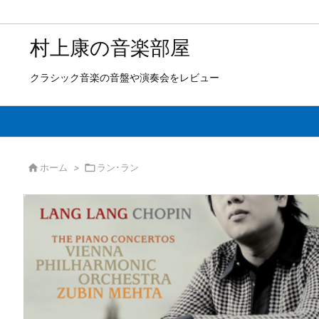
村上康の音楽部屋
クラシック音楽の音盤や演奏会をレビュー

ホーム
>

ラン･ラン