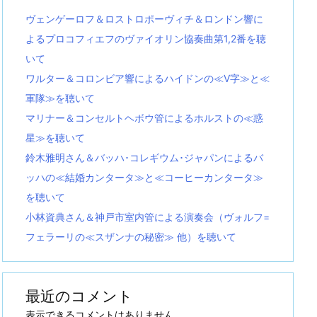
ヴェンゲーロフ＆ロストロポーヴィチ＆ロンドン響に
よるプロコフィエフのヴァイオリン協奏曲第1,2番を聴
いて
ワルター＆コロンビア響によるハイドンの≪V字≫と≪
軍隊≫を聴いて
マリナー＆コンセルトヘボウ管によるホルストの≪惑
星≫を聴いて
鈴木雅明さん＆バッハ･コレギウム･ジャパンによるバ
ッハの≪結婚カンタータ≫と≪コーヒーカンタータ≫
を聴いて
小林資典さん＆神戸市室内管による演奏会（ヴォルフ=
フェラーリの≪スザンナの秘密≫ 他）を聴いて
最近のコメント
表示できるコメントはありません。