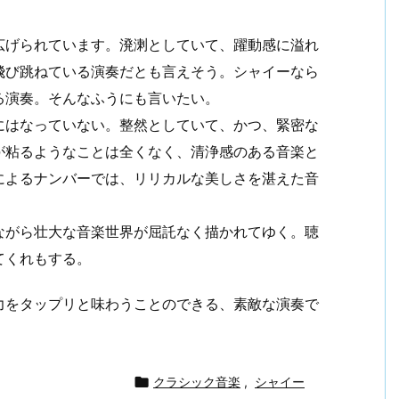
広げられています。溌溂としていて、躍動感に溢れ
飛び跳ねている演奏だとも言えそう。シャイーなら
る演奏。そんなふうにも言いたい。
にはなっていない。整然としていて、かつ、緊密な
が粘るようなことは全くなく、清浄感のある音楽と
によるナンバーでは、リリカルな美しさを湛えた音
。
ながら壮大な音楽世界が屈託なく描かれてゆく。聴
てくれもする。
力をタップリと味わうことのできる、素敵な演奏で

クラシック音楽
,
シャイー