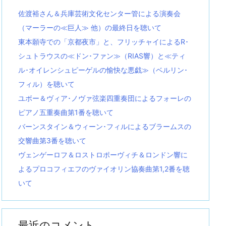
佐渡裕さん＆兵庫芸術文化センター管による演奏会
（マーラーの≪巨人≫ 他）の最終日を聴いて
東本願寺での「京都夜市」と、フリッチャイによるR･
シュトラウスの≪ドン･ファン≫（RIAS響）と≪ティ
ル･オイレンシュピーゲルの愉快な悪戯≫（ベルリン･
フィル）を聴いて
ユボー＆ヴィア･ノヴァ弦楽四重奏団によるフォーレの
ピアノ五重奏曲第1番を聴いて
バーンスタイン＆ウィーン･フィルによるブラームスの
交響曲第3番を聴いて
ヴェンゲーロフ＆ロストロポーヴィチ＆ロンドン響に
よるプロコフィエフのヴァイオリン協奏曲第1,2番を聴
いて
最近のコメント