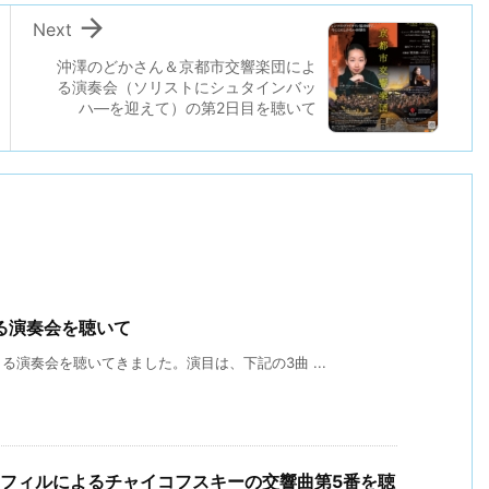

Next
沖澤のどかさん＆京都市交響楽団によ
る演奏会（ソリストにシュタインバッ
ハ―を迎えて）の第2日目を聴いて
る演奏会を聴いて
演奏会を聴いてきました。演目は、下記の3曲 ...
･フィルによるチャイコフスキーの交響曲第5番を聴