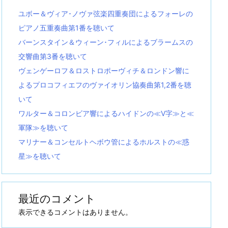
ユボー＆ヴィア･ノヴァ弦楽四重奏団によるフォーレの
ピアノ五重奏曲第1番を聴いて
バーンスタイン＆ウィーン･フィルによるブラームスの
交響曲第3番を聴いて
ヴェンゲーロフ＆ロストロポーヴィチ＆ロンドン響に
よるプロコフィエフのヴァイオリン協奏曲第1,2番を聴
いて
ワルター＆コロンビア響によるハイドンの≪V字≫と≪
軍隊≫を聴いて
マリナー＆コンセルトヘボウ管によるホルストの≪惑
星≫を聴いて
最近のコメント
表示できるコメントはありません。