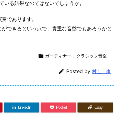
れている結果なのではないでしょうか。
演奏であります。
とができるという点で、貴重な音盤でもあろうかと

ガーディナー
,
クラシック音楽

Posted by
村上 康
LinkedIn
Pocket
Copy