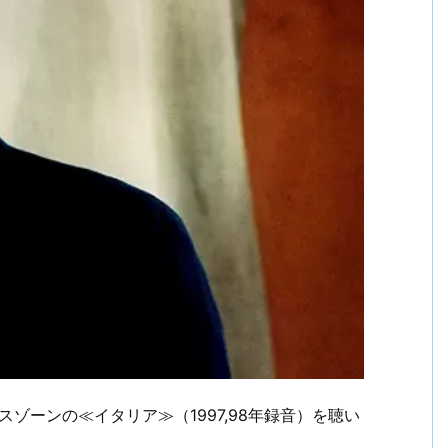
ゾーンの≪イタリア≫（1997,98年録音）を聴い