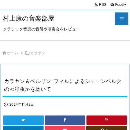

Feedly
RSS
村上康の音楽部屋

クラシック音楽の音盤や演奏会をレビュー

メニュ

サイド

ホーム
>

カラヤン

前へ

カラヤン＆ベルリン･フィルによるシェーンベルク
次へ
の≪浄夜≫を聴いて

検索

2024年11月2日