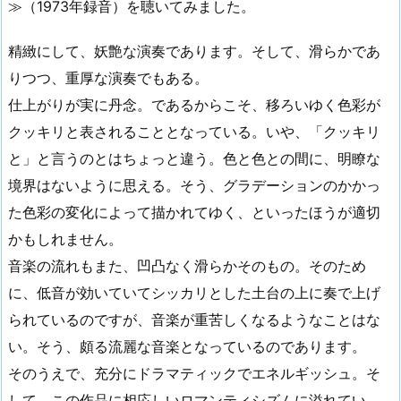
≫（1973年録音）を聴いてみました。
精緻にして、妖艶な演奏であります。そして、滑らかであ
りつつ、重厚な演奏でもある。
仕上がりが実に丹念。であるからこそ、移ろいゆく色彩が
クッキリと表されることとなっている。いや、「クッキリ
と」と言うのとはちょっと違う。色と色との間に、明瞭な
境界はないように思える。そう、グラデーションのかかっ
た色彩の変化によって描かれてゆく、といったほうが適切
かもしれません。
音楽の流れもまた、凹凸なく滑らかそのもの。そのため
に、低音が効いていてシッカリとした土台の上に奏で上げ
られているのですが、音楽が重苦しくなるようなことはな
い。そう、頗る流麗な音楽となっているのであります。
そのうえで、充分にドラマティックでエネルギッシュ。そ
して、この作品に相応しいロマンティシズムに溢れてい