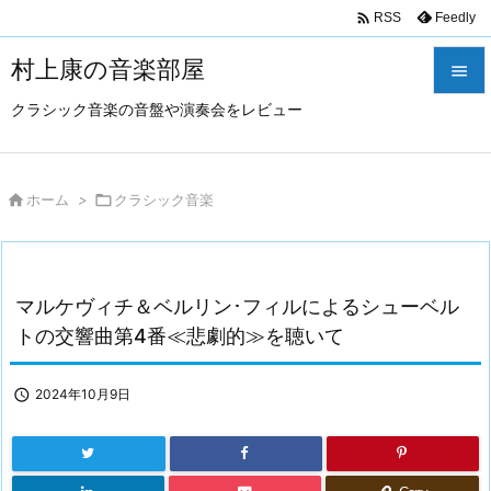

Feedly
RSS
村上康の音楽部屋

クラシック音楽の音盤や演奏会をレビュー

メニュ

サイド

ホーム
>

クラシック音楽

前へ

マルケヴィチ＆ベルリン･フィルによるシューベル
次へ
トの交響曲第4番≪悲劇的≫を聴いて

検索

2024年10月9日