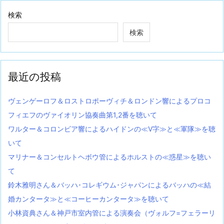
検索
検索
最近の投稿
ヴェンゲーロフ＆ロストロポーヴィチ＆ロンドン響によるプロコ
フィエフのヴァイオリン協奏曲第1,2番を聴いて
ワルター＆コロンビア響によるハイドンの≪V字≫と≪軍隊≫を聴
いて
マリナー＆コンセルトヘボウ管によるホルストの≪惑星≫を聴い
て
鈴木雅明さん＆バッハ･コレギウム･ジャパンによるバッハの≪結
婚カンタータ≫と≪コーヒーカンタータ≫を聴いて
小林資典さん＆神戸市室内管による演奏会（ヴォルフ=フェラーリ