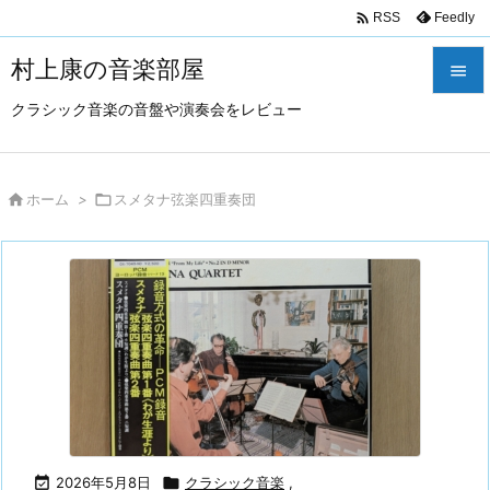

Feedly
RSS
村上康の音楽部屋

クラシック音楽の音盤や演奏会をレビュー

メニュ

サイド

ホーム
>

スメタナ弦楽四重奏団

前へ

次へ

検索

2026年5月8日

クラシック音楽
,