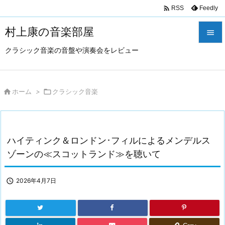

Feedly
RSS
村上康の音楽部屋

クラシック音楽の音盤や演奏会をレビュー

メニュ

サイド

ホーム
>

クラシック音楽

前へ

ハイティンク＆ロンドン･フィルによるメンデルス
次へ
ゾーンの≪スコットランド≫を聴いて

検索

2026年4月7日