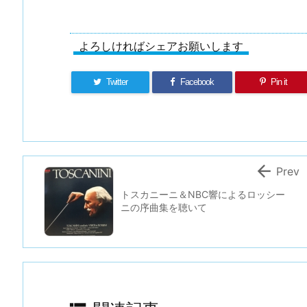
よろしければシェアお願いします
Twitter
Facebook
Pin it

Prev
トスカニーニ＆NBC響によるロッシー
ニの序曲集を聴いて