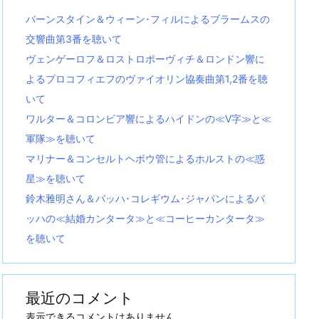
バーンスタイン＆ウィーン･フィルによるブラームスの
交響曲第3番を聴いて
ヴェンゲーロフ＆ロストロポーヴィチ＆ロンドン響に
よるプロコフィエフのヴァイオリン協奏曲第1,2番を聴
いて
ワルター＆コロンビア響によるハイドンの≪V字≫と≪
軍隊≫を聴いて
マリナー＆コンセルトヘボウ管によるホルストの≪惑
星≫を聴いて
鈴木雅明さん＆バッハ･コレギウム･ジャパンによるバ
ッハの≪結婚カンタータ≫と≪コーヒーカンタータ≫
を聴いて
最近のコメント
表示できるコメントはありません。