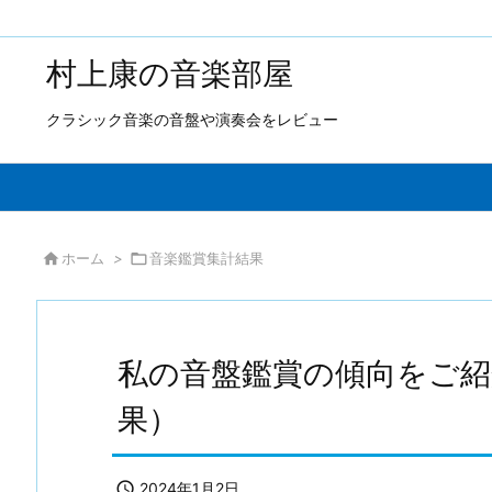
村上康の音楽部屋
クラシック音楽の音盤や演奏会をレビュー

ホーム
>

音楽鑑賞集計結果
私の音盤鑑賞の傾向をご紹
果）

2024年1月2日