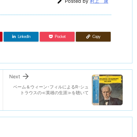

Posted by
村上 康
LinkedIn
Pocket
Copy

Next
ベーム＆ウィーン･フィルによるR･シュ
トラウスの≪英雄の生涯≫を聴いて